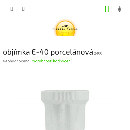
Přejít
NÁKUP
na
obsah
KOŠÍK
objímka E-40 porcelánová
2400
Průměrné
Neohodnoceno
Podrobnosti hodnocení
hodnocení
produktu
je
0,0
z
5
hvězdiček.