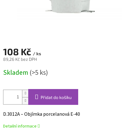
108 Kč
/ ks
89,26 Kč bez DPH
Měrná
Skladem
(>5 ks)
cena:
Přidat do košíku
D.3012A – Objímka porcelanová E-40
Detailní informace