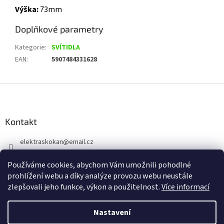
Výška:
73mm
Doplňkové parametry
Kategorie
:
SVÍTIDLA
EAN
:
5907484331628
Z
á
p
a
Kontakt
t
elektraskokan
@
email.cz
í
315 623 315
Používáme cookies, abychom Vám umožnili pohodlné
+420 737 802 398
prohlížení webu a díky analýze provozu webu neustále
zlepšovali jeho funkce, výkon a použitelnost.
Více informací
Nastavení
Vytvořil Shoptet