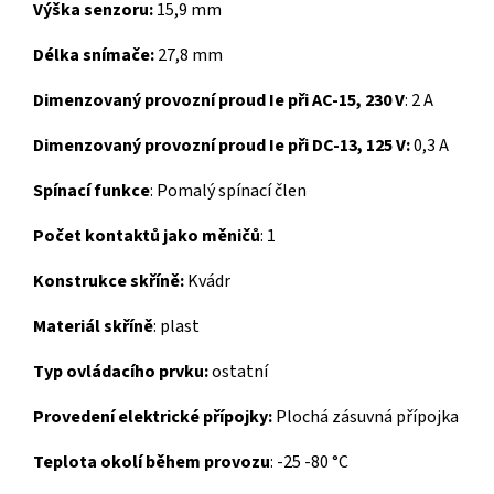
Výška senzoru:
15,9 mm
Délka snímače:
27,8 mm
Dimenzovaný provozní proud Ie při AC-15, 230 V
:
2 A
Dimenzovaný provozní proud Ie při DC-13, 125 V:
0,3 A
Spínací funkce
:
Pomalý spínací člen
Počet kontaktů jako měničů
:
1
Konstrukce skříně:
Kvádr
Materiál skříně
:
plast
Typ ovládacího prvku:
ostatní
Provedení elektrické přípojky:
Plochá zásuvná přípojka
Teplota okolí během provozu
:
-25 -80 °C