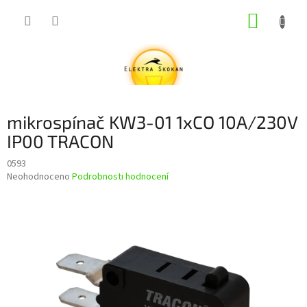
Přejít
NÁKUP
na
obsah
KOŠÍK
mikrospínač KW3-01 1xCO 10A/230V
IP00 TRACON
0593
Průměrné
Neohodnoceno
Podrobnosti hodnocení
hodnocení
produktu
je
0,0
z
5
hvězdiček.