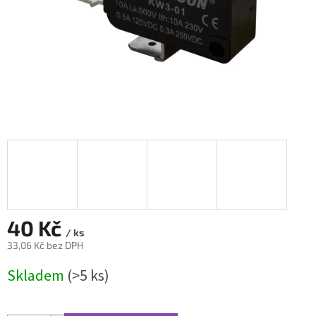
40 Kč
/ ks
33,06 Kč bez DPH
Měrná
Skladem
(>5 ks)
cena: