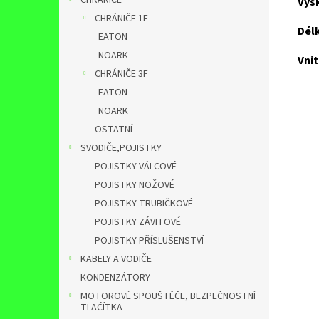
CHRÁNIČE
Výš
CHRÁNIČE 1F
Dél
EATON
NOARK
Vnit
CHRÁNIČE 3F
EATON
NOARK
OSTATNÍ
SVODIČE,POJISTKY
POJISTKY VÁLCOVÉ
POJISTKY NOŽOVÉ
POJISTKY TRUBIČKOVÉ
POJISTKY ZÁVITOVÉ
POJISTKY PŘÍSLUŠENSTVÍ
KABELY A VODIČE
KONDENZÁTORY
MOTOROVÉ SPOUŠTĚČE, BEZPEČNOSTNÍ
TLAĆÍTKA