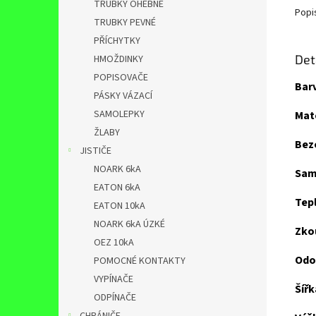
TRUBKY OHEBNÉ
Popi
TRUBKY PEVNÉ
PŘÍCHYTKY
Det
HMOŽDINKY
POPISOVAČE
Bar
PÁSKY VÁZACÍ
SAMOLEPKY
Mate
ŽLABY
Bez
JISTIČE
NOARK 6kA
Sam
EATON 6kA
Tepl
EATON 10kA
NOARK 6kA ÚZKÉ
Zko
OEZ 10kA
Odo
POMOCNÉ KONTAKTY
VYPÍNAČE
Šířk
ODPÍNAČE