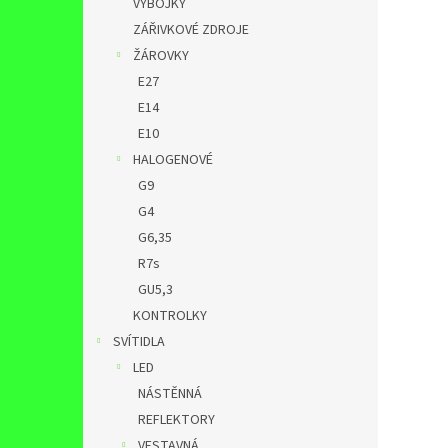
VÝBOJKY
ZÁŘIVKOVÉ ZDROJE
ŽÁROVKY
E27
E14
E10
HALOGENOVÉ
G9
G4
G6,35
R7s
GU5,3
KONTROLKY
SVÍTIDLA
LED
NÁSTĚNNÁ
REFLEKTORY
VESTAVNÁ