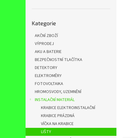
n
e
l
Přeskočit
Kategorie
kategorie
AKČNÍ ZBOŽÍ
VÝPRODEJ
AKU A BATERIE
BEZPEČNOSTNÍ TLAČÍTKA
DETEKTORY
ELEKTROMĚRY
FOTOVOLTAIKA
HROMOSVODY, UZEMNĚNÍ
INSTALAČNÍ MATERIÁL
KRABICE ELEKTROINSTALAČNÍ
KRABICE PRÁZDNÁ
VÍČKA NA KRABICE
LIŠTY