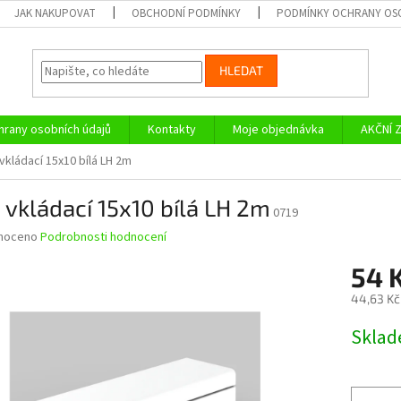
JAK NAKUPOVAT
OBCHODNÍ PODMÍNKY
PODMÍNKY OCHRANY OS
HLEDAT
rany osobních údajů
Kontakty
Moje objednávka
AKČNÍ 
 vkládací 15x10 bílá LH 2m
a vkládací 15x10 bílá LH 2m
0719
né
noceno
Podrobnosti hodnocení
ní
54 
u
44,63 Kč
Měrná
Skla
cena:
ek.