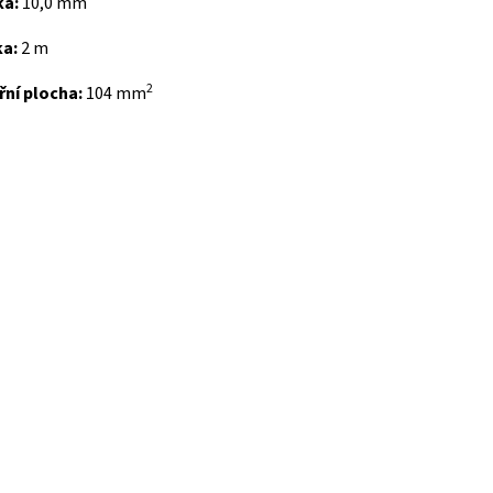
ka:
10,0 mm
ka:
2 m
2
řní plocha:
104 mm