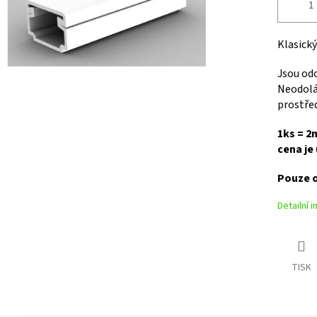
Klasický
Jsou od
Neodolá
prostřed
1ks = 2
cena je
Pouze o
Detailní 
TISK