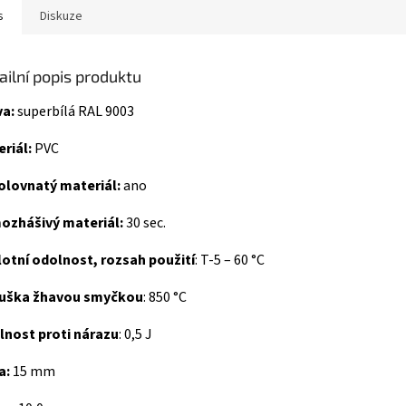
s
Diskuze
ailní popis produktu
va:
superbílá RAL 9003
riál:
PVC
olovnatý materiál:
ano
ozhášivý materiál:
30 sec.
otní odolnost, rozsah použití
: T-5 – 60 °C
uška žhavou smyčkou
: 850 °C
lnost proti nárazu
: 0,5 J
a:
15 mm