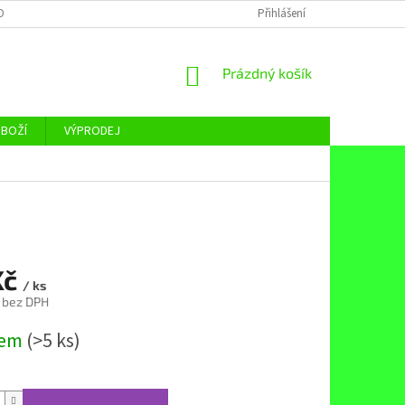
OBNÍCH ÚDAJŮ
Přihlášení
NÁKUPNÍ
Prázdný košík
KOŠÍK
ZBOŽÍ
VÝPRODEJ
Kč
/ ks
 bez DPH
dem
(>5 ks)