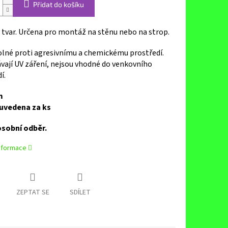
Přidat do košíku
 tvar. Určena pro montáž na stěnu nebo na strop.
olné proti agresivnímu a chemickému prostředí.
vají UV záření, nejsou vhodné do venkovního
í.
m
 uvedena za ks
sobní odběr.
informace
ZEPTAT SE
SDÍLET