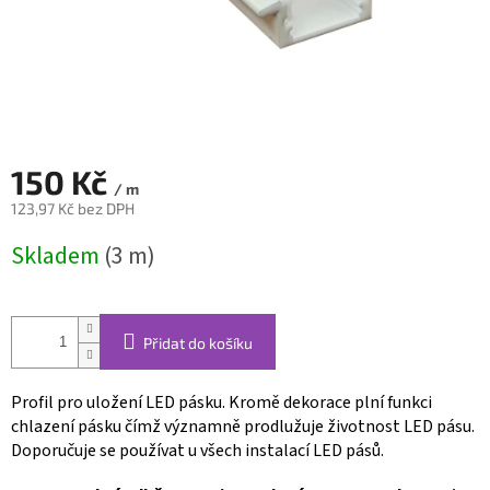
150 Kč
/ m
123,97 Kč bez DPH
Měrná
Skladem
(3 m)
cena:
Přidat do košíku
Profil pro uložení LED pásku. Kromě dekorace plní funkci
chlazení pásku čímž významně prodlužuje životnost LED pásu.
Doporučuje se používat u všech instalací LED pásů.