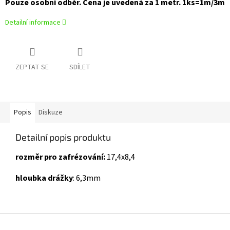
Pouze osobní odběr. Cena je uvedená za 1 metr. 1ks=1m/3m
Detailní informace
ZEPTAT SE
SDÍLET
Popis
Diskuze
Detailní popis produktu
rozměr pro zafrézování:
17,4x8,4
hloubka drážky
: 6,3mm
Z
á