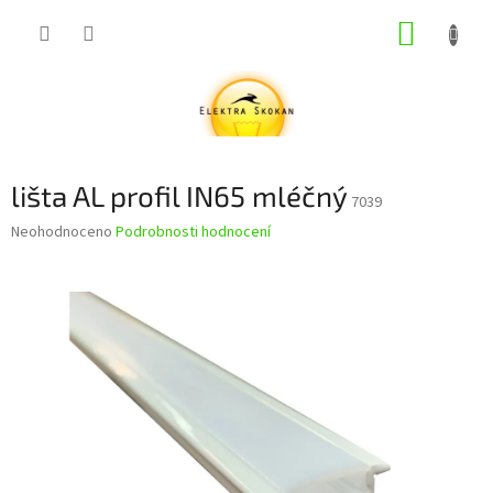
Přejít
NÁKUP
na
obsah
KOŠÍK
lišta AL profil IN65 mléčný
7039
Průměrné
Neohodnoceno
Podrobnosti hodnocení
hodnocení
produktu
je
0,0
z
5
hvězdiček.