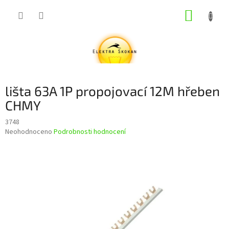
Přejít
NÁKUP
na
obsah
KOŠÍK
lišta 63A 1P propojovací 12M hřeben
CHMY
3748
Průměrné
Neohodnoceno
Podrobnosti hodnocení
hodnocení
produktu
je
0,0
z
5
hvězdiček.