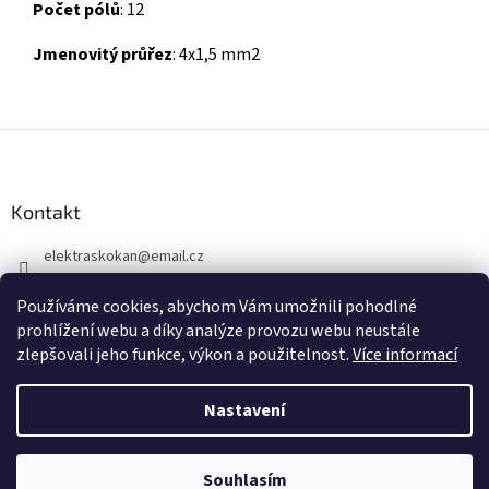
Počet pólů
: 12
Jmenovitý průřez
: 4x1,5 mm2
Z
á
p
a
Kontakt
t
elektraskokan
@
email.cz
í
315 623 315
Používáme cookies, abychom Vám umožnili pohodlné
+420 737 802 398
prohlížení webu a díky analýze provozu webu neustále
zlepšovali jeho funkce, výkon a použitelnost.
Více informací
Nastavení
Vytvořil Shoptet
Souhlasím
Copyright 2026
www.elektraskokan.cz
. Všechna práva vyhrazena.