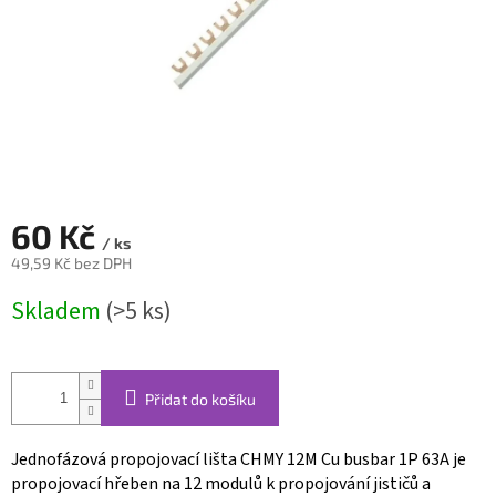
60 Kč
/ ks
49,59 Kč bez DPH
Měrná
Skladem
(>5 ks)
cena:
Přidat do košíku
Jednofázová propojovací lišta CHMY 12M Cu busbar 1P 63A je
propojovací hřeben na 12 modulů k propojování jističů a