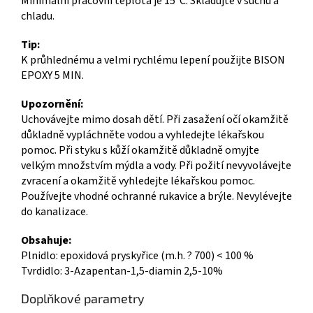
Minimální pracovní teplota je 15°C. Skladujte v suchu a
chladu.
Tip:
K průhlednému a velmi rychlému lepení použijte BISON
EPOXY 5 MIN.
Upozornění:
Uchovávejte mimo dosah dětí. Při zasažení očí okamžitě
důkladně vypláchněte vodou a vyhledejte lékařskou
pomoc. Při styku s kůží okamžitě důkladně omyjte
velkým množstvím mýdla a vody. Při požití nevyvolávejte
zvracení a okamžitě vyhledejte lékařskou pomoc.
Používejte vhodné ochranné rukavice a brýle. Nevylévejte
do kanalizace.
Obsahuje:
Plnidlo: epoxidová pryskyřice (m.h. ? 700) < 100 %
Tvrdidlo: 3-Azapentan-1,5-diamin 2,5-10%
Doplňkové parametry