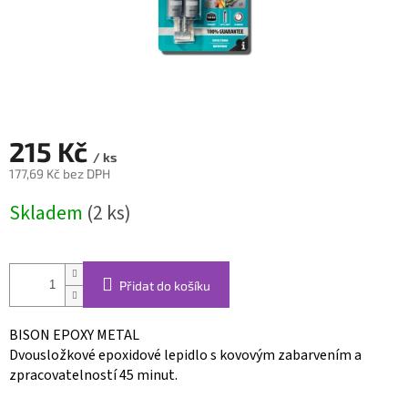
215 Kč
/ ks
177,69 Kč bez DPH
Měrná
Skladem
(2 ks)
cena:
Přidat do košíku
BISON EPOXY METAL
Dvousložkové epoxidové lepidlo s kovovým zabarvením a
zpracovatelností 45 minut.