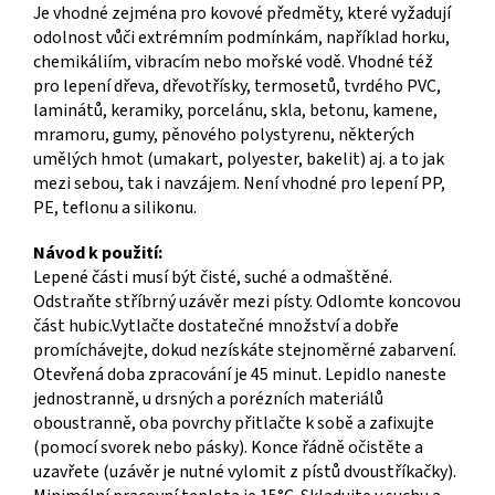
Je vhodné zejména pro kovové předměty, které vyžadují
odolnost vůči extrémním podmínkám, například horku,
chemikáliím, vibracím nebo mořské vodě. Vhodné též
pro lepení dřeva, dřevotřísky, termosetů, tvrdého PVC,
laminátů, keramiky, porcelánu, skla, betonu, kamene,
mramoru, gumy, pěnového polystyrenu, některých
umělých hmot (umakart, polyester, bakelit) aj. a to jak
mezi sebou, tak i navzájem. Není vhodné pro lepení PP,
PE, teflonu a silikonu.
Návod k použití:
Lepené části musí být čisté, suché a odmaštěné.
Odstraňte stříbrný uzávěr mezi písty. Odlomte koncovou
část hubic.Vytlačte dostatečné množství a dobře
promíchávejte, dokud nezískáte stejnoměrné zabarvení.
Otevřená doba zpracování je 45 minut. Lepidlo naneste
jednostranně, u drsných a porézních materiálů
oboustranně, oba povrchy přitlačte k sobě a zafixujte
(pomocí svorek nebo pásky). Konce řádně očistěte a
uzavřete (uzávěr je nutné vylomit z pístů dvoustříkačky).