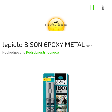
Přejít
NÁKUP
na
obsah
KOŠÍK
lepidlo BISON EPOXY METAL
2844
Průměrné
Neohodnoceno
Podrobnosti hodnocení
hodnocení
produktu
je
0,0
z
5
hvězdiček.