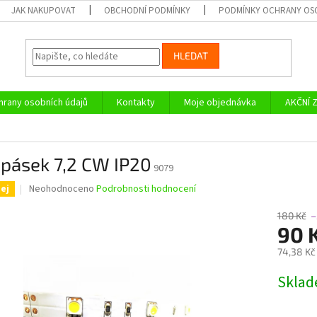
JAK NAKUPOVAT
OBCHODNÍ PODMÍNKY
PODMÍNKY OCHRANY OS
HLEDAT
rany osobních údajů
Kontakty
Moje objednávka
AKČNÍ 
 pásek 7,2 CW IP20
9079
Průměrné
Neohodnoceno
Podrobnosti hodnocení
ej
hodnocení
produktu
180 Kč
–
je
90 
0,0
74,38 Kč
z
5
Měrná
Skla
hvězdiček.
cena: