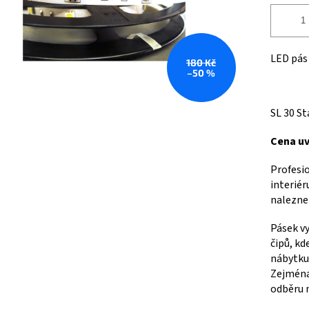
LED pás
180 Kč
–50 %
SL 30 St
Cena uv
Profesio
interiér
nalezne 
Pásek vy
čipů, kd
nábytku,
Zejména
odběru n