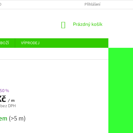
OBNÍCH ÚDAJŮ
Přihlášení
NÁKUPNÍ
Prázdný košík
KOŠÍK
ZBOŽÍ
VÝPRODEJ
50 %
Kč
/ m
 bez DPH
dem
(>5 m)