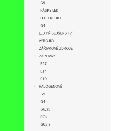
G9
PÁSKY LED
LED TRUBICE
G4
LED PŘÍSLUŠENSTVÍ
VÝBOJKY
ZÁŘIVKOVÉ ZDROJE
ŽÁROVKY
E27
E14
E10
HALOGENOVÉ
G9
G4
G6,35
R7s
GU5,3