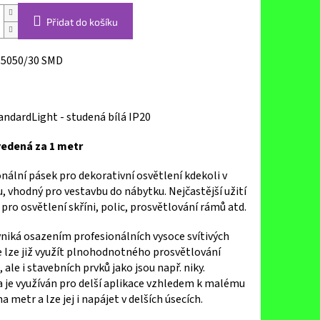
Přidat do košíku
 5050/30 SMD
andardLight - studená bílá IP20
edená za 1 metr
nální pásek pro dekorativní osvětlení kdekoli v
u, vhodný pro vestavbu do nábytku. Nejčastější užití
pro osvětlení skříni, polic, prosvětlování rámů atd.
niká osazením profesionálních vysoce svítivých
e lze již využít plnohodnotného prosvětlování
 ale i stavebních prvků jako jsou např. niky.
 je využíván pro delší aplikace vzhledem k malému
a metr a lze jej i napájet v delších úsecích.