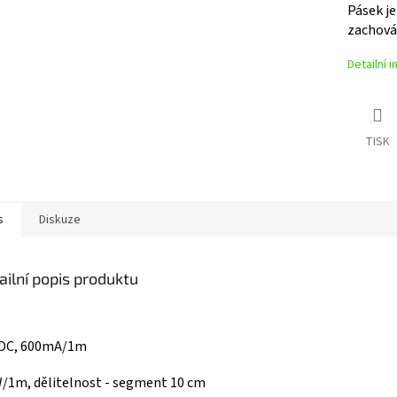
Pásek je
zachován
Detailní 
TISK
s
Diskuze
ailní popis produktu
 DC, 600mA/1m
/1m, dělitelnost - segment 10 cm