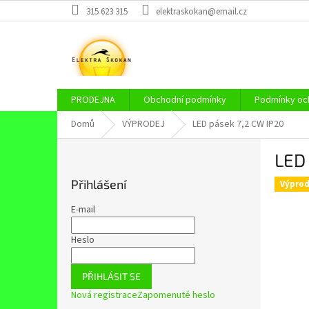
Přejít
315 623 315
elektraskokan@email.cz
na
obsah
PRODEJNA
Obchodní podmínky
Podmínky och
Domů
VÝPRODEJ
LED pásek 7,2 CW IP20
P
LED
o
s
Přihlášení
Výprod
t
r
E-mail
a
n
Heslo
n
í
PŘIHLÁSIT SE
p
Nová registrace
Zapomenuté heslo
a