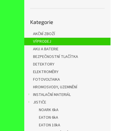
n
e
l
Přeskočit
Kategorie
kategorie
AKČNÍ ZBOŽÍ
VÝPRODEJ
AKU A BATERIE
BEZPEČNOSTNÍ TLAČÍTKA
DETEKTORY
ELEKTROMĚRY
FOTOVOLTAIKA
HROMOSVODY, UZEMNĚNÍ
INSTALAČNÍ MATERIÁL
JISTIČE
NOARK 6kA
EATON 6kA
EATON 10kA