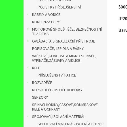
POJISTKY ZÁVITOVÉ
5000
POJISTKY PŘÍSLUŠENSTVÍ
KABELY A VODIČE
IP2
KONDENZÁTORY
MOTOROVÉ SPOUŠTĚČE, BEZPEČNOSTNÍ
Barv
TLAĆÍTKA
OVLÁDACÍ A SIGNALIZAČNÍ PŘÍSTROJE
POPISOVAČE, LEPIDLA A PÁSKY
VAČKOVÉ,KONCOVÉ A MIKRO SPÍNAČE,
VYPÍNAČE,ZÁSUVKY A VIDLICE
RELÉ
PŘÍSLUŠENSTVÍ PATICE
ROZVADĚČE
ROZVADĚČE-JISTIČE DOPLŇKY
SENZORY
SPÍNACÍ HODINY,ČASOVÉ,SOUMRAKOVÉ
RELÉ A OCHRANY
SPOJOVACÍ,IZOLAČNÍ MATERIÁL
SPOJOVACÍ MATERIÁL- PÁJENÍ A CHEMIE