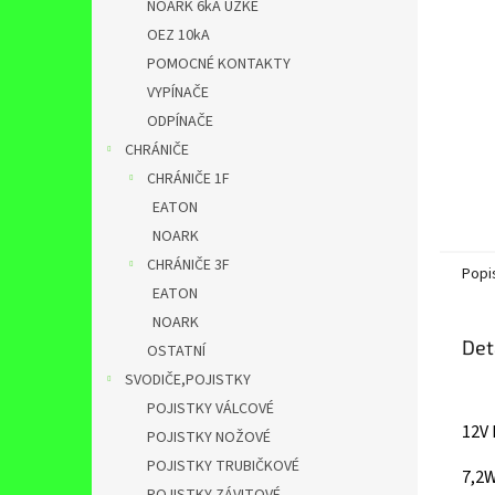
NOARK 6kA ÚZKÉ
OEZ 10kA
POMOCNÉ KONTAKTY
VYPÍNAČE
ODPÍNAČE
CHRÁNIČE
CHRÁNIČE 1F
EATON
NOARK
CHRÁNIČE 3F
Popi
EATON
NOARK
Det
OSTATNÍ
SVODIČE,POJISTKY
POJISTKY VÁLCOVÉ
12V
POJISTKY NOŽOVÉ
POJISTKY TRUBIČKOVÉ
7,2W