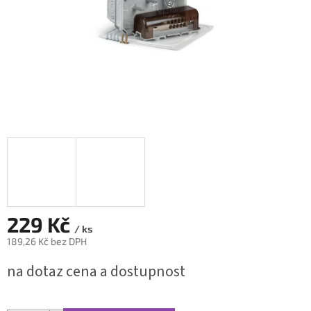
229 Kč
/ ks
189,26 Kč bez DPH
Měrná
na dotaz cena a dostupnost
cena: