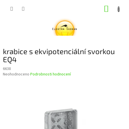
Přejít
NÁKUP
na
obsah
KOŠÍK
krabice s ekvipotenciální svorkou
EQ4
6638
Průměrné
Neohodnoceno
Podrobnosti hodnocení
hodnocení
produktu
je
0,0
z
5
hvězdiček.