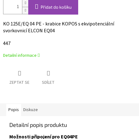
Přidat do košíku
KO 125E/EQ 04 PE - krabice KOPOS s ekvipotenciální
svorkovnicí ELCON EQ04
447
Detailní informace
ZEPTAT SE
SDÍLET
Popis
Diskuze
Detailní popis produktu
Možnosti připojení pro EQ04PE