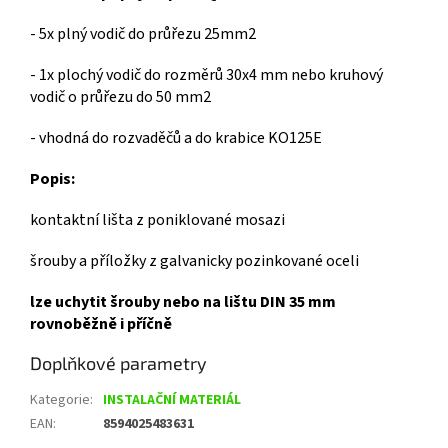
- 5x plný vodič do průřezu 25mm2
- 1x plochý vodič do rozměrů 30x4 mm nebo kruhový
vodič o průřezu do 50 mm2
- vhodná do rozvaděčů a do krabice KO125E
Popis:
kontaktní lišta z poniklované mosazi
šrouby a příložky z galvanicky pozinkované oceli
lze uchytit šrouby nebo na lištu DIN 35 mm
rovnoběžně i příčně
Doplňkové parametry
Kategorie
:
INSTALAČNÍ MATERIÁL
EAN
:
8594025483631