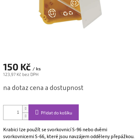
150 Kč
/ ks
123,97 Kč bez DPH
Měrná
na dotaz cena a dostupnost
cena:
Přidat do košíku
Krabici lze použít se svorkovnicí S-96 nebo dvěmi
svorkovnicemi S-66, které jsou navzájem odděleny přepážkou.