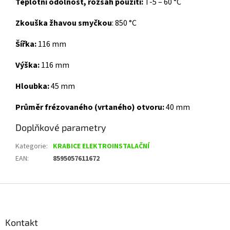
Teplotní odolnost, rozsah použití:
T-5 – 60 °C
Zkouška žhavou smyčkou
: 850 °C
Šířka:
116 mm
Výška:
116 mm
Hloubka:
45 mm
Průměr frézovaného (vrtaného) otvoru:
40 mm
Doplňkové parametry
Kategorie
:
KRABICE ELEKTROINSTALAČNÍ
EAN
:
8595057611672
Z
á
p
a
Kontakt