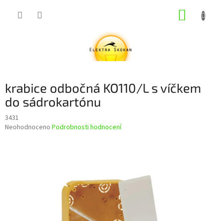
Přejít
NÁKUP
na
obsah
KOŠÍK
krabice odbočná KO110/L s víčkem
do sádrokartónu
3431
Průměrné
Neohodnoceno
Podrobnosti hodnocení
hodnocení
produktu
je
0,0
z
5
hvězdiček.