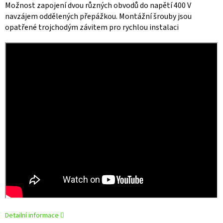
Možnost zapojení dvou různých obvodů do napětí 400 V
navzájem oddělených přepážkou. Montážní šrouby jsou
opatřené trojchodým závitem pro rychlou instalaci
Detailní informace