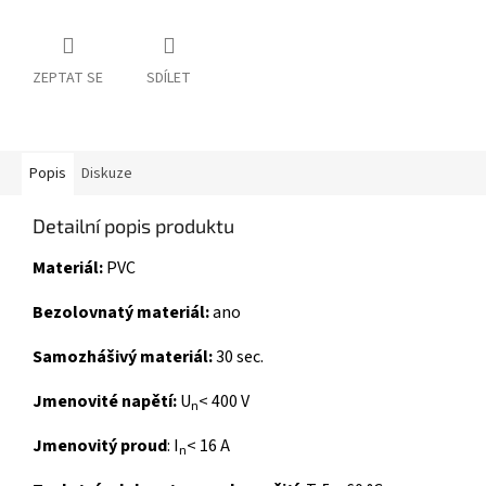
ZEPTAT SE
SDÍLET
Popis
Diskuze
Detailní popis produktu
Materiál:
PVC
Bezolovnatý materiál:
ano
Samozhášivý materiál:
30 sec.
J
menovité napětí:
U
< 400 V
n
Jmenovitý proud
: I
< 16 A
n