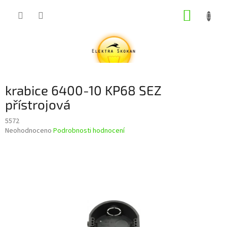
Přejít
NÁKUP
na
obsah
KOŠÍK
krabice 6400-10 KP68 SEZ
přístrojová
5572
Průměrné
Neohodnoceno
Podrobnosti hodnocení
hodnocení
produktu
je
0,0
z
5
hvězdiček.