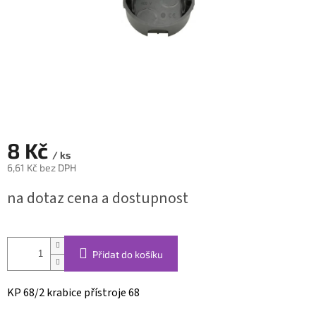
8 Kč
/ ks
6,61 Kč bez DPH
Měrná
na dotaz cena a dostupnost
cena:
Přidat do košíku
KP 68/2 krabice přístroje 68