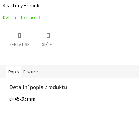
4 fastony + šroub
Detailní informace
ZEPTAT SE
SDÍLET
Popis
Diskuze
Detailní popis produktu
d=45x95mm
Z
á
p