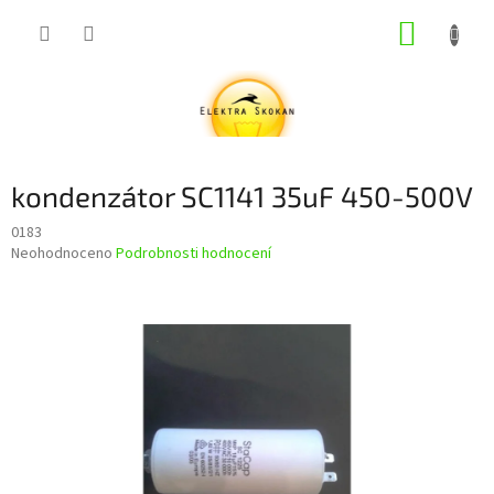
Přejít
NÁKUP
na
obsah
KOŠÍK
kondenzátor SC1141 35uF 450-500V
0183
Průměrné
Neohodnoceno
Podrobnosti hodnocení
hodnocení
produktu
je
0,0
z
5
hvězdiček.