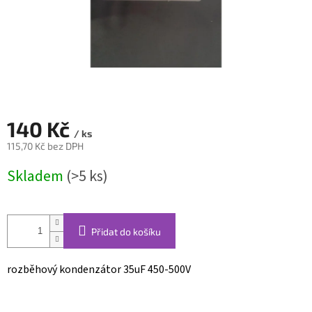
140 Kč
/ ks
115,70 Kč bez DPH
Měrná
Skladem
(>5 ks)
cena:
Přidat do košíku
rozběhový kondenzátor 35uF 450-500V