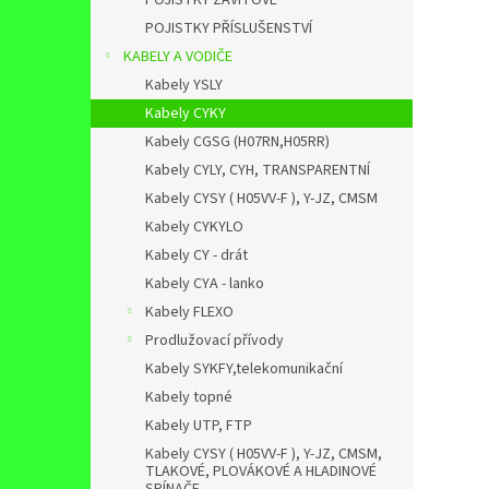
POJISTKY ZÁVITOVÉ
POJISTKY PŘÍSLUŠENSTVÍ
KABELY A VODIČE
Kabely YSLY
Kabely CYKY
Kabely CGSG (H07RN,H05RR)
Kabely CYLY, CYH, TRANSPARENTNÍ
Kabely CYSY ( H05VV-F ), Y-JZ, CMSM
Kabely CYKYLO
Kabely CY - drát
Kabely CYA - lanko
Kabely FLEXO
Prodlužovací přívody
Kabely SYKFY,telekomunikační
Kabely topné
Kabely UTP, FTP
Kabely CYSY ( H05VV-F ), Y-JZ, CMSM,
TLAKOVÉ, PLOVÁKOVÉ A HLADINOVÉ