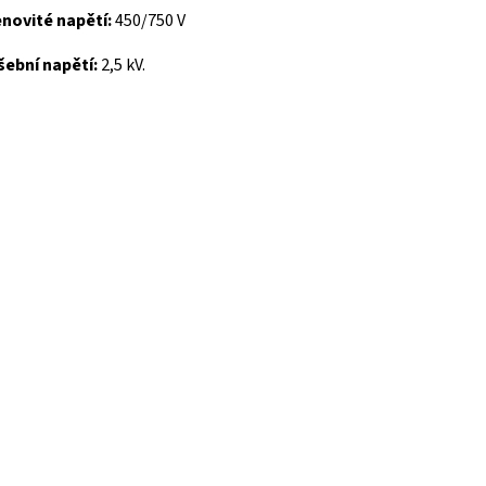
novité napětí:
450/750 V
ební napětí:
2,5 kV.