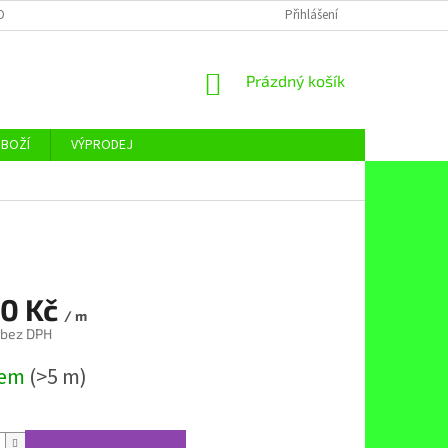
OBNÍCH ÚDAJŮ
Přihlášení
NÁKUPNÍ
Prázdný košík
KOŠÍK
ZBOŽÍ
VÝPRODEJ
50 Kč
/ m
 bez DPH
dem
(>5 m)