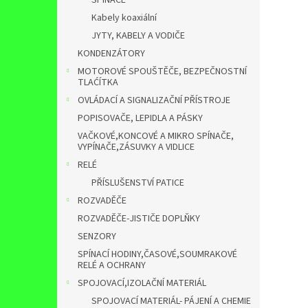
SPÍNAČE
Kabely koaxiální
JYTY, KABELY A VODIČE
KONDENZÁTORY
MOTOROVÉ SPOUŠTĚČE, BEZPEČNOSTNÍ
TLAĆÍTKA
OVLÁDACÍ A SIGNALIZAČNÍ PŘÍSTROJE
POPISOVAČE, LEPIDLA A PÁSKY
VAČKOVÉ,KONCOVÉ A MIKRO SPÍNAČE,
VYPÍNAČE,ZÁSUVKY A VIDLICE
RELÉ
PŘÍSLUŠENSTVÍ PATICE
ROZVADĚČE
ROZVADĚČE-JISTIČE DOPLŇKY
SENZORY
SPÍNACÍ HODINY,ČASOVÉ,SOUMRAKOVÉ
RELÉ A OCHRANY
SPOJOVACÍ,IZOLAČNÍ MATERIÁL
SPOJOVACÍ MATERIÁL- PÁJENÍ A CHEMIE