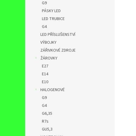
G9
PÁSKY LED
LED TRUBICE
G4
LED PŘÍSLUŠENSTVÍ
VÝBOJKY
ZÁŘIVKOVÉ ZDROJE
ŽÁROVKY
E27
E14
E10
HALOGENOVÉ
G9
G4
G6,35
R7s
GU5,3