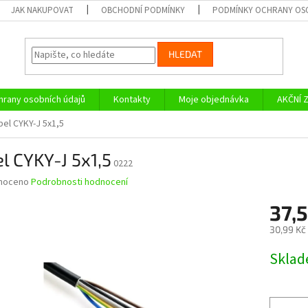
JAK NAKUPOVAT
OBCHODNÍ PODMÍNKY
PODMÍNKY OCHRANY OS
HLEDAT
rany osobních údajů
Kontakty
Moje objednávka
AKČNÍ 
bel CYKY-J 5x1,5
l CYKY-J 5x1,5
0222
né
noceno
Podrobnosti hodnocení
ní
37,
u
30,99 Kč
Měrná
Skla
cena:
ek.