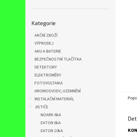
n
e
l
Přeskočit
Kategorie
kategorie
AKČNÍ ZBOŽÍ
VÝPRODEJ
AKU A BATERIE
BEZPEČNOSTNÍ TLAČÍTKA
DETEKTORY
ELEKTROMĚRY
FOTOVOLTAIKA
HROMOSVODY, UZEMNĚNÍ
Popi
INSTALAČNÍ MATERIÁL
JISTIČE
NOARK 6kA
Det
EATON 6kA
KO
EATON 10kA