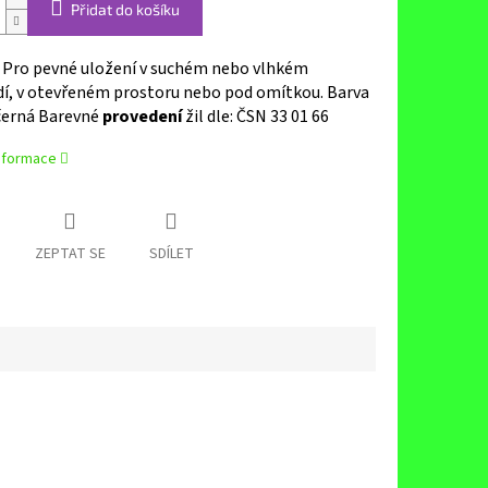
Přidat do košíku
: Pro pevné uložení v suchém nebo vlhkém
dí, v otevřeném prostoru nebo pod omítkou. Barva
 černá Barevné
provedení
žil dle: ČSN 33 01 66
informace
ZEPTAT SE
SDÍLET