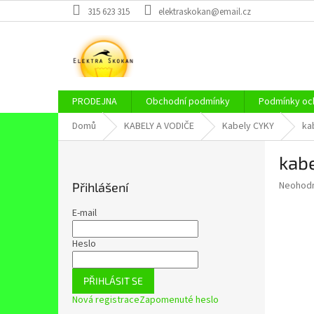
Přejít
315 623 315
elektraskokan@email.cz
na
obsah
PRODEJNA
Obchodní podmínky
Podmínky och
Domů
KABELY A VODIČE
Kabely CYKY
ka
P
kabe
o
s
Průměr
Neohod
Přihlášení
t
hodnoce
r
produkt
E-mail
a
je
0,0
n
Heslo
z
n
5
í
hvězdič
PŘIHLÁSIT SE
p
Nová registrace
Zapomenuté heslo
a