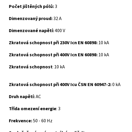
Počet jištěných pólů:
3
Dimenzovaný proud:
32 A
Dimenzované napětí:
400 V
Zkratová schopnost při 230V Icn EN 60898:
10 kA
Zkratová schopnost při 400V Icn EN 60898:
10 kA
Zkratová schopnost
:
10 kA
Zkratová schopnost při 400V Icu ČSN EN 60947-2:
0 kA
Druh napětí:
AC
Třída omezení energie
:
3
Frekvence:
50 - 60 Hz