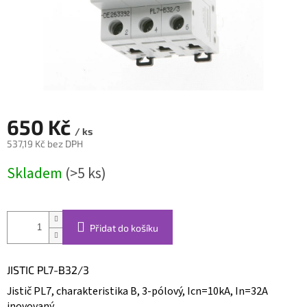
650 Kč
/ ks
537,19 Kč bez DPH
Měrná
Skladem
(>5 ks)
cena:
Přidat do košíku
JISTIC PL7-B32/3
Jistič PL7, charakteristika B, 3-pólový, Icn=10kA, In=32A
inovovaný