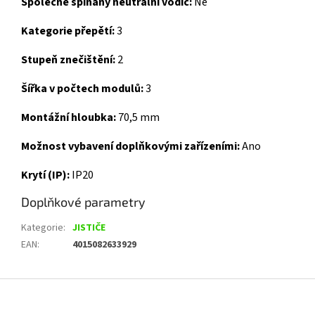
Společně spínaný neutrální vodič:
Ne
Kategorie přepětí:
3
Stupeň znečištění:
2
Šířka v počtech modulů:
3
Montážní hloubka:
70,5 mm
Možnost vybavení doplňkovými zařízeními:
Ano
Krytí (IP):
IP20
Doplňkové parametry
Kategorie
:
JISTIČE
EAN
:
4015082633929
Z
á