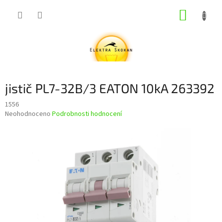
Přejít
NÁKUP
na
obsah
KOŠÍK
jistič PL7-32B/3 EATON 10kA 263392
1556
Průměrné
Neohodnoceno
Podrobnosti hodnocení
hodnocení
produktu
je
0,0
z
5
hvězdiček.