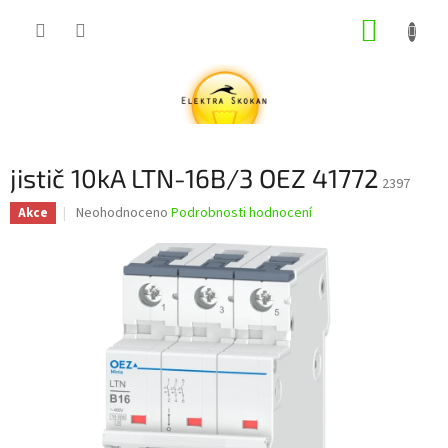
Přejít
NÁKUP
na
obsah
KOŠÍK
jistič 10kA LTN-16B/3 OEZ 41772
2397
Průměrné
Neohodnoceno
Podrobnosti hodnocení
Akce
hodnocení
produktu
je
0,0
z
5
hvězdiček.