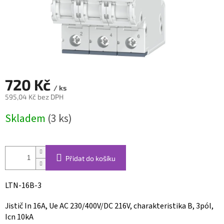
720 Kč
/ ks
595,04 Kč bez DPH
Měrná
Skladem
(3 ks)
cena:
Přidat do košíku
LTN-16B-3
Jistič In 16A, Ue AC 230/400V/DC 216V, charakteristika B, 3pól,
Icn 10kA