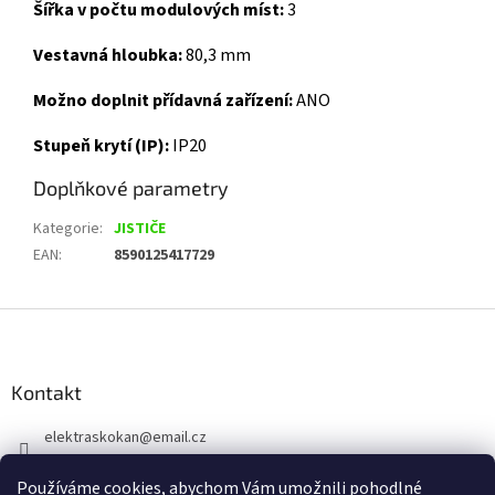
Šířka v počtu modulových míst:
3
Vestavná hloubka:
80,3 mm
Možno doplnit přídavná zařízení:
ANO
Stupeň krytí (IP):
IP20
Doplňkové parametry
Kategorie
:
JISTIČE
EAN
:
8590125417729
Z
á
p
a
Kontakt
t
elektraskokan
@
email.cz
í
315 623 315
Používáme cookies, abychom Vám umožnili pohodlné