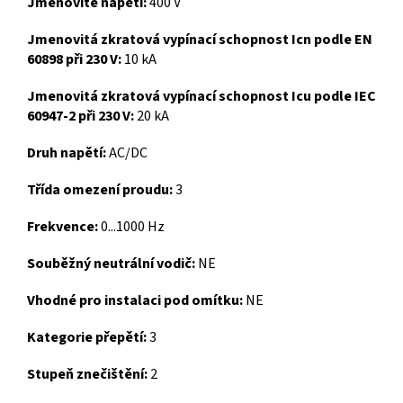
Jmenovité napětí:
400 V
Jmenovitá zkratová vypínací schopnost Icn podle EN
60898 při 230 V:
10 kA
Jmenovitá zkratová vypínací schopnost Icu podle IEC
60947-2 při 230 V:
20 kA
Druh napětí:
AC/DC
Třída omezení proudu:
3
Frekvence:
0...1000 Hz
Souběžný neutrální vodič:
NE
Vhodné pro instalaci pod omítku:
NE
Kategorie přepětí:
3
Stupeň znečištění:
2