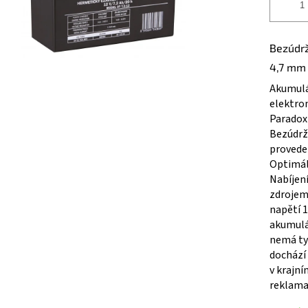
Bezúdrž
4,7 mm
Akumulá
elektron
Paradox)
Bezúdrž
provede
Optimáln
Nabíjen
zdrojem
napětí 1
akumulát
nemá ty
dochází
v krajní
reklama