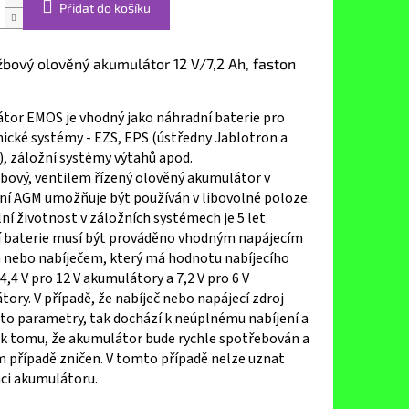
Přidat do košíku
bový olověný akumulátor 12 V/7,2 Ah, faston
tor EMOS je vhodný jako náhradní baterie pro
ické systémy - EZS, EPS (ústředny Jablotron a
, záložní systémy výtahů apod.
bový, ventilem řízený olověný akumulátor v
ní AGM umožňuje být používán v libovolné poloze.
í životnost v záložních systémech je 5 let.
í baterie musí být prováděno vhodným napájecím
 nebo nabíječem, který má hodnotu nabíjecího
4,4 V pro 12 V akumulátory a 7,2 V pro 6 V
ory. V případě, že nabíječ nebo napájecí zdroj
to parametry, tak dochází k neúplnému nabíjení a
 k tomu, že akumulátor bude rychle spotřebován a
m případě zničen. V tomto případě nelze uznat
ci akumulátoru.