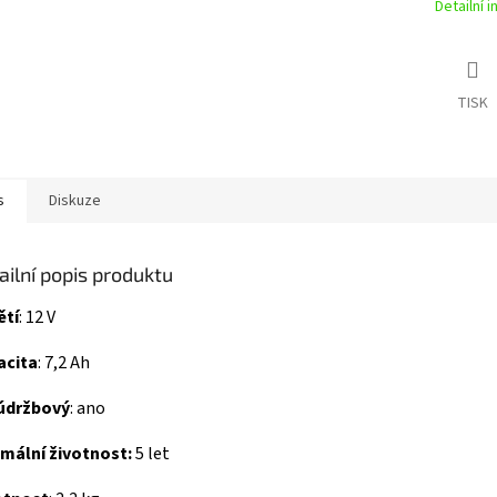
Detailní 
TISK
s
Diskuze
ailní popis produktu
ětí
: 12 V
acita
: 7,2 Ah
údržbový
: ano
mální životnost:
5 let