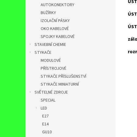
ÚST
AUTOKONEKTORY
BUŽÍRKY
ÚST
IZOLAČNÍ PÁSKY
ÚST
OKO KABELOVÉ
SPOJKY KABELOVÉ
zálo
STAVEBNÍ CHEMIE
roz
STYKAČE
MODULOVÉ
PŘÍSTROJOVÉ
STYKAČE PŘÍSLUŠENSTVÍ
STYKAČE MINIATURNÍ
SVĚTELNÉ ZDROJE
SPECIAL
LED
E27
E14
GU10