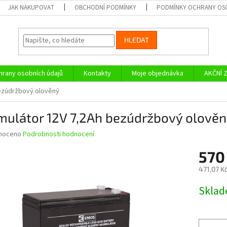
JAK NAKUPOVAT
OBCHODNÍ PODMÍNKY
PODMÍNKY OCHRANY OS
HLEDAT
rany osobních údajů
Kontakty
Moje objednávka
AKČNÍ 
ezúdržbový olověný
mulátor 12V 7,2Ah bezúdržbový olově
né
noceno
Podrobnosti hodnocení
ní
570
u
471,07 K
Měrná
Skla
cena:
ek.