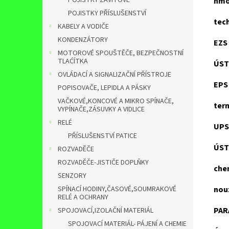
POJISTKY ZÁVITOVÉ
hmo
POJISTKY PŘÍSLUŠENSTVÍ
tec
KABELY A VODIČE
KONDENZÁTORY
EZS
MOTOROVÉ SPOUŠTĚČE, BEZPEČNOSTNÍ
TLAĆÍTKA
ÚST
OVLÁDACÍ A SIGNALIZAČNÍ PŘÍSTROJE
EPS
POPISOVAČE, LEPIDLA A PÁSKY
VAČKOVÉ,KONCOVÉ A MIKRO SPÍNAČE,
ter
VYPÍNAČE,ZÁSUVKY A VIDLICE
RELÉ
UPS 
PŘÍSLUŠENSTVÍ PATICE
ÚST
ROZVADĚČE
ROZVADĚČE-JISTIČE DOPLŇKY
che
SENZORY
SPÍNACÍ HODINY,ČASOVÉ,SOUMRAKOVÉ
nou
RELÉ A OCHRANY
PAR
SPOJOVACÍ,IZOLAČNÍ MATERIÁL
SPOJOVACÍ MATERIÁL- PÁJENÍ A CHEMIE