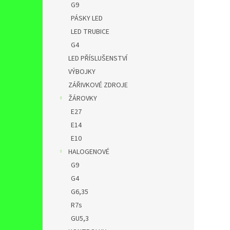
G9
PÁSKY LED
LED TRUBICE
G4
LED PŘÍSLUŠENSTVÍ
VÝBOJKY
ZÁŘIVKOVÉ ZDROJE
ŽÁROVKY
E27
E14
E10
HALOGENOVÉ
G9
G4
G6,35
R7s
GU5,3