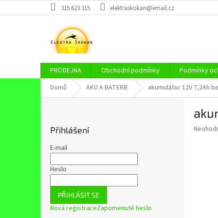
Přejít
315 623 315
elektraskokan@email.cz
na
obsah
PRODEJNA
Obchodní podmínky
Podmínky och
Domů
AKU A BATERIE
akumulátor 12V 7,2Ah b
P
aku
o
s
Průměr
Neohod
Přihlášení
t
hodnoce
r
produkt
E-mail
a
je
0,0
n
Heslo
z
n
5
í
hvězdič
PŘIHLÁSIT SE
p
Nová registrace
Zapomenuté heslo
a