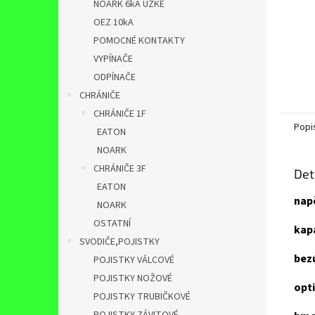
NOARK 6kA ÚZKÉ
OEZ 10kA
POMOCNÉ KONTAKTY
VYPÍNAČE
ODPÍNAČE
CHRÁNIČE
CHRÁNIČE 1F
Popi
EATON
NOARK
CHRÁNIČE 3F
Det
EATON
nap
NOARK
OSTATNÍ
kap
SVODIČE,POJISTKY
bez
POJISTKY VÁLCOVÉ
POJISTKY NOŽOVÉ
opti
POJISTKY TRUBIČKOVÉ