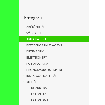
n
e
l
Přeskočit
Kategorie
kategorie
AKČNÍ ZBOŽÍ
VÝPRODEJ
AKU A BATERIE
BEZPEČNOSTNÍ TLAČÍTKA
DETEKTORY
ELEKTROMĚRY
FOTOVOLTAIKA
HROMOSVODY, UZEMNĚNÍ
INSTALAČNÍ MATERIÁL
JISTIČE
NOARK 6kA
EATON 6kA
EATON 10kA