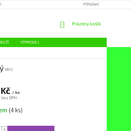
OBNÍCH ÚDAJŮ
Přihlášení
NÁKUPNÍ
Prázdný košík
KOŠÍK
ZBOŽÍ
VÝPRODEJ
ný
0852
 Kč
/ ks
č bez DPH
dem
(4 ks)