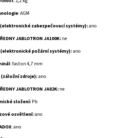
tnost
: 2,2 kg
hnologie
: AGM
 (elektronické zabezpečovací systémy):
ano
ŘEDNY JABLOTRON JA100K:
ne
 (elektronické požární systémy):
ano
minál
: faston 4,7 mm
(záložní zdroje):
ano
ŘEDNY JABLOTRON JA82K:
ne
mické složení:
Pb
zové osvětlení:
ano
ADOX
: ano