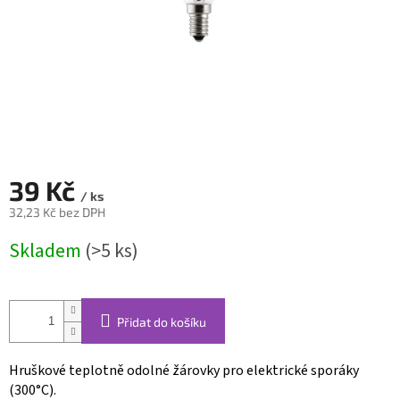
39 Kč
/ ks
32,23 Kč bez DPH
Měrná
Skladem
(>5 ks)
cena:
Přidat do košíku
Hruškové teplotně odolné žárovky pro elektrické sporáky
(300°C).