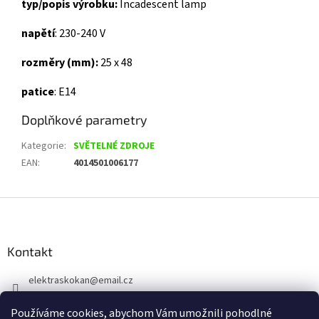
typ/popis výrobku:
Incadescent lamp
napětí
: 230-240 V
rozměry (mm):
25 x 48
patice
: E14
Doplňkové parametry
Kategorie
:
SVĚTELNÉ ZDROJE
EAN
:
4014501006177
Z
á
p
a
Kontakt
t
elektraskokan
@
email.cz
í
315 623 315
Používáme cookies, abychom Vám umožnili pohodlné