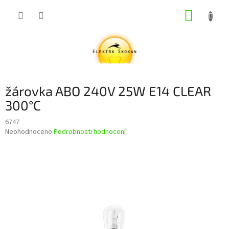
Přejít
NÁKUP
na
obsah
KOŠÍK
žárovka ABO 240V 25W E14 CLEAR
300°C
6747
Průměrné
Neohodnoceno
Podrobnosti hodnocení
hodnocení
produktu
je
0,0
z
5
hvězdiček.