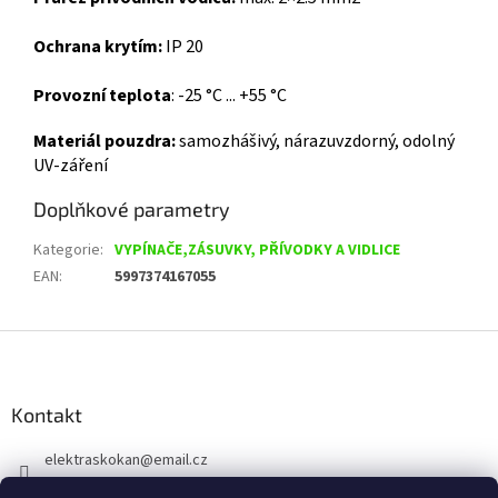
Ochrana krytím:
IP 20
Provozní teplota
: -25 °C ... +55 °C
Materiál pouzdra:
samozhášivý, nárazuvzdorný, odolný
UV-záření
Doplňkové parametry
Kategorie
:
VYPÍNAČE,ZÁSUVKY, PŘÍVODKY A VIDLICE
EAN
:
5997374167055
Z
á
p
a
Kontakt
t
elektraskokan
@
email.cz
í
315 623 315