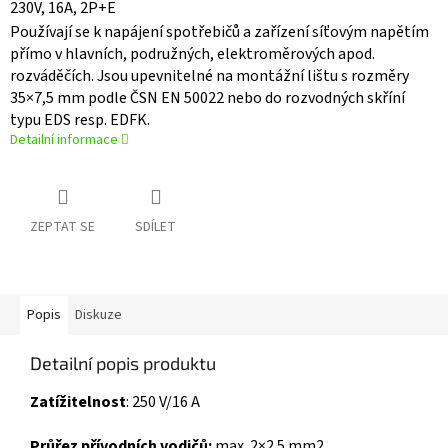
230V, 16A, 2P+E
Používají se k napájení spotřebičů a zařízení síťovým napětím
přímo v hlavních, podružných, elektroměrových apod.
rozváděčích. Jsou upevnitelné na montážní lištu s rozměry
35×7,5 mm podle ČSN EN 50022 nebo do rozvodných skříní
typu EDS resp. EDFK.
Detailní informace
ZEPTAT SE
SDÍLET
Popis
Diskuze
Detailní popis produktu
Zatížitelnost
: 250 V/16 A
Průřez přívodních vodičů:
max. 2×2.5 mm2