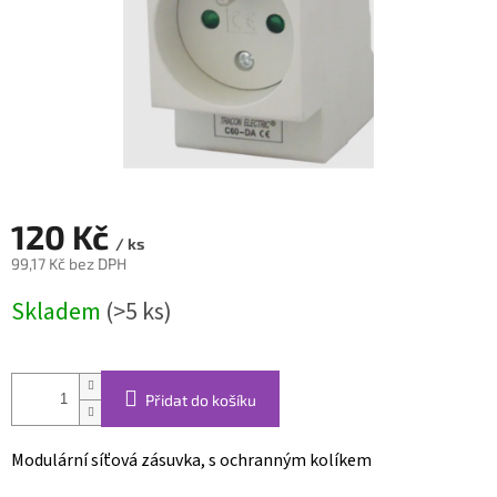
120 Kč
/ ks
99,17 Kč bez DPH
Měrná
Skladem
(>5 ks)
cena:
Přidat do košíku
Modulární síťová zásuvka, s ochranným kolíkem