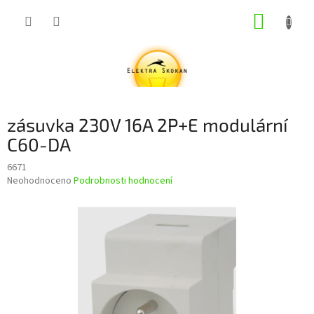
Přejít
NÁKUP
na
obsah
KOŠÍK
zásuvka 230V 16A 2P+E modulární
C60-DA
6671
Průměrné
Neohodnoceno
Podrobnosti hodnocení
hodnocení
produktu
je
0,0
z
5
hvězdiček.