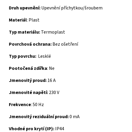
Druh upevnění:
Upevnění příchytkou/šroubem
Materiál
:
Plast
Typ materiálu:
Termoplast
Povrchová ochrana:
Bez ošetření
Typ povrchu:
Lesklé
Pootočená zdířka
:
Ne
Jmenovitý proud:
16 A
Jmenovité napětí:
230 V
Frekvence
:
50 Hz
Jmenovitý reziduální proud:
0 mA
Vhodné pro krytí (IP):
IP44