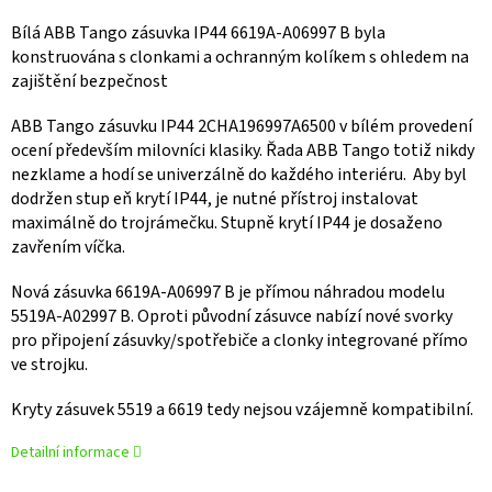
Bílá ABB Tango zásuvka IP44 6619A-A06997 B byla
konstruována s clonkami a ochranným kolíkem s ohledem na
zajištění bezpečnost
ABB Tango zásuvku IP44 2CHA196997A6500 v bílém provedení
ocení především milovníci klasiky. Řada ABB Tango totiž nikdy
nezklame a hodí se univerzálně do každého interiéru. Aby byl
dodržen stup eň krytí IP44, je nutné přístroj instalovat
maximálně do trojrámečku. Stupně krytí IP44 je dosaženo
zavřením víčka.
Nová zásuvka 6619A-A06997 B je přímou náhradou modelu
5519A-A02997 B. Oproti původní zásuvce nabízí nové svorky
pro připojení zásuvky/spotřebiče a clonky integrované přímo
ve strojku.
Kryty zásuvek 5519 a 6619 tedy nejsou vzájemně kompatibilní.
Detailní informace