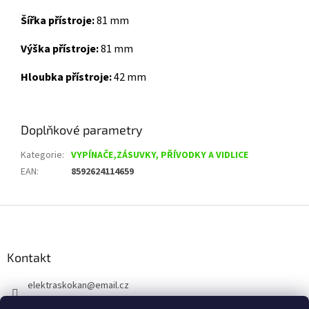
Šířka přístroje:
81 mm
Výška přístroje:
81 mm
Hloubka přístroje:
42 mm
Doplňkové parametry
Kategorie
:
VYPÍNAČE,ZÁSUVKY, PŘÍVODKY A VIDLICE
EAN
:
8592624114659
Z
á
p
a
Kontakt
t
elektraskokan
@
email.cz
í
315 623 315