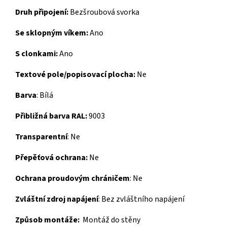
Druh připojení:
Bezšroubová svorka
Se sklopným víkem:
Ano
S clonkami:
Ano
Textové pole/popisovací plocha:
Ne
Barva
:
Bílá
Přibližná barva RAL:
9003
Transparentní
:
Ne
Přepěťová ochrana:
Ne
Ochrana proudovým chráničem
:
Ne
Zvláštní zdroj napájení
:
Bez zvláštního napájení
Způsob montáže:
Montáž do stěny