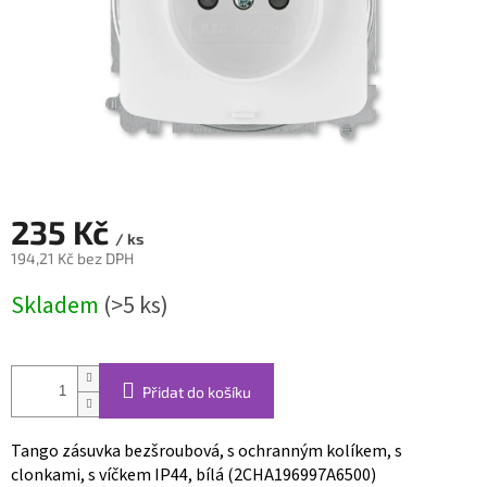
235 Kč
/ ks
194,21 Kč bez DPH
Měrná
Skladem
(>5 ks)
cena:
Přidat do košíku
Tango zásuvka bezšroubová, s ochranným kolíkem, s
clonkami, s víčkem IP44, bílá (2CHA196997A6500)