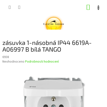
Přejít
NÁKUP
na
obsah
KOŠÍK
zásuvka 1-násobná IP44 6619A-
A06997 B bílá TANGO
6938
Průměrné
Neohodnoceno
Podrobnosti hodnocení
hodnocení
produktu
je
0,0
z
5
hvězdiček.