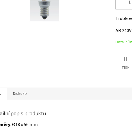
Trubkové
AR 240V
Detailní 
TISK
s
Diskuze
ailní popis produktu
měry
: Ø18 x 56 mm