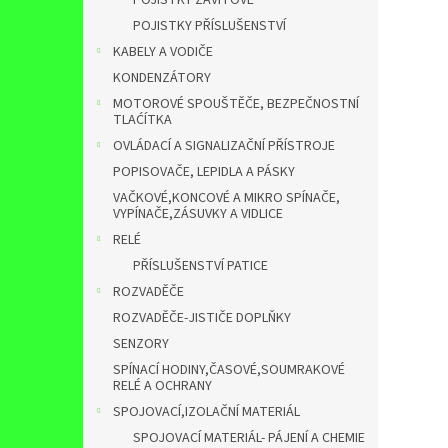
POJISTKY ZÁVITOVÉ
POJISTKY PŘÍSLUŠENSTVÍ
KABELY A VODIČE
KONDENZÁTORY
MOTOROVÉ SPOUŠTĚČE, BEZPEČNOSTNÍ
TLAĆÍTKA
OVLÁDACÍ A SIGNALIZAČNÍ PŘÍSTROJE
POPISOVAČE, LEPIDLA A PÁSKY
VAČKOVÉ,KONCOVÉ A MIKRO SPÍNAČE,
VYPÍNAČE,ZÁSUVKY A VIDLICE
RELÉ
PŘÍSLUŠENSTVÍ PATICE
ROZVADĚČE
ROZVADĚČE-JISTIČE DOPLŇKY
SENZORY
SPÍNACÍ HODINY,ČASOVÉ,SOUMRAKOVÉ
RELÉ A OCHRANY
SPOJOVACÍ,IZOLAČNÍ MATERIÁL
SPOJOVACÍ MATERIÁL- PÁJENÍ A CHEMIE