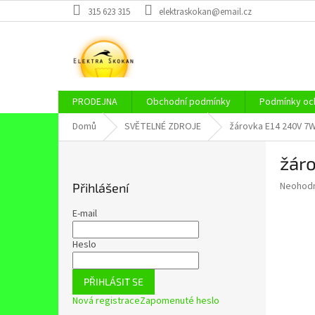
Přejít
315 623 315
elektraskokan@email.cz
na
obsah
PRODEJNA
Obchodní podmínky
Podmínky och
Domů
SVĚTELNÉ ZDROJE
žárovka E14 240V 7W
P
žár
o
s
Průměr
Neohod
Přihlášení
t
hodnoce
r
produkt
E-mail
a
je
0,0
n
Heslo
z
n
5
í
hvězdič
PŘIHLÁSIT SE
p
Nová registrace
Zapomenuté heslo
a