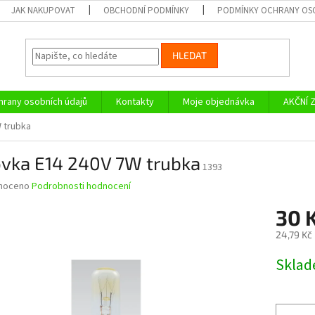
JAK NAKUPOVAT
OBCHODNÍ PODMÍNKY
PODMÍNKY OCHRANY OS
HLEDAT
rany osobních údajů
Kontakty
Moje objednávka
AKČNÍ 
 trubka
ovka E14 240V 7W trubka
1393
né
noceno
Podrobnosti hodnocení
ní
30 
u
24,79 Kč
Měrná
Skla
cena:
ek.