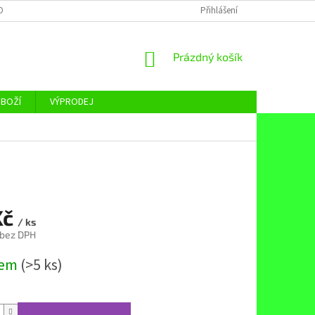
OBNÍCH ÚDAJŮ
Přihlášení
NÁKUPNÍ
Prázdný košík
KOŠÍK
ZBOŽÍ
VÝPRODEJ
Kč
/ ks
 bez DPH
dem
(>5 ks)