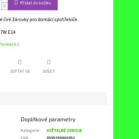
Přidat do košíku
 čiré žárovky pro domácí spotřebiče .
 7W E14
informace
ZEPTAT SE
SDÍLET
Doplňkové parametry
Kategorie
:
SVĚTELNÉ ZDROJE
EAN
:
8595209903952