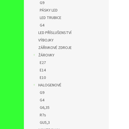
G9
PÁSKY LED
LED TRUBICE
G4
LED PŘÍSLUŠENSTVÍ
VÝBOJKY
ZÁŘIVKOVÉ ZDROJE
ŽÁROVKY
E27
E14
E10
HALOGENOVÉ
G9
G4
G6,35
R7s
GU5,3