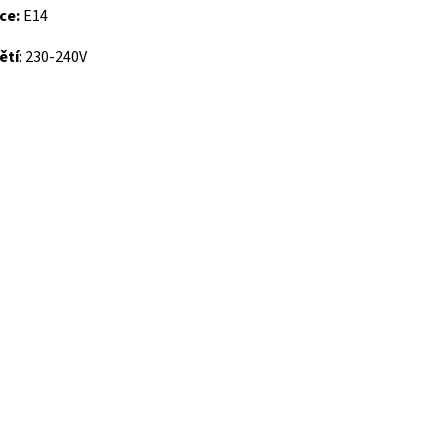
ce:
E14
ětí
: 230-240V