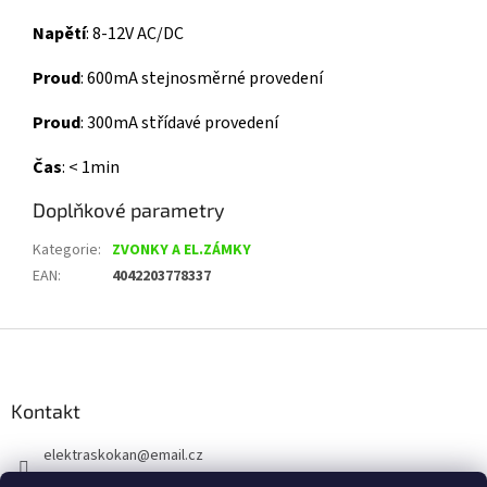
Napětí
: 8-12V AC/DC
Proud
: 600mA stejnosměrné provedení
Proud
: 300mA střídavé provedení
Čas
: < 1min
Doplňkové parametry
Kategorie
:
ZVONKY A EL.ZÁMKY
EAN
:
4042203778337
Z
á
p
a
Kontakt
t
elektraskokan
@
email.cz
í