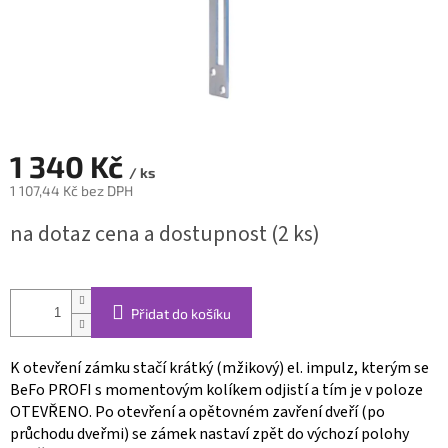
1 340 Kč
/ ks
1 107,44 Kč bez DPH
Měrná
na dotaz cena a dostupnost
(2 ks)
cena:
Přidat do košíku
K otevření zámku stačí krátký (mžikový) el. impulz, kterým se
BeFo PROFI s momentovým kolíkem odjistí a tím je v poloze
OTEVŘENO. Po otevření a opětovném zavření dveří (po
průchodu dveřmi) se zámek nastaví zpět do výchozí polohy