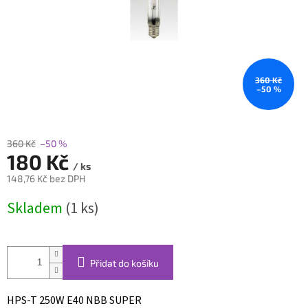
360 Kč
–50 %
360 Kč
–50 %
180 Kč
/ ks
148,76 Kč bez DPH
Měrná
Skladem
(1 ks)
cena:
Přidat do košíku
HPS-T 250W E40 NBB SUPER