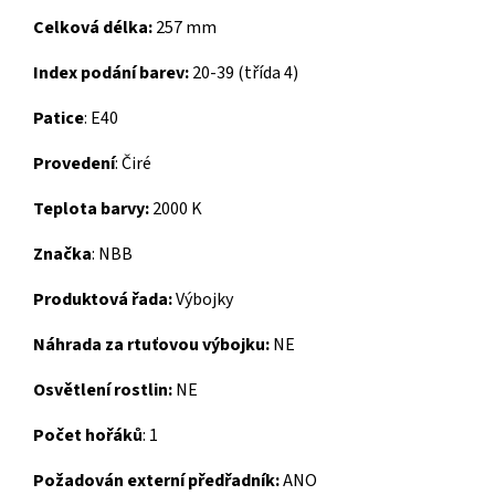
Celková délka:
257 mm
Index podání barev:
20-39 (třída 4)
Patice
:
E40
Provedení
:
Čiré
Teplota barvy:
2000 K
Značka
:
NBB
Produktová řada:
Výbojky
Náhrada za rtuťovou výbojku:
NE
Osvětlení rostlin:
NE
Počet hořáků
:
1
Požadován externí předřadník:
ANO