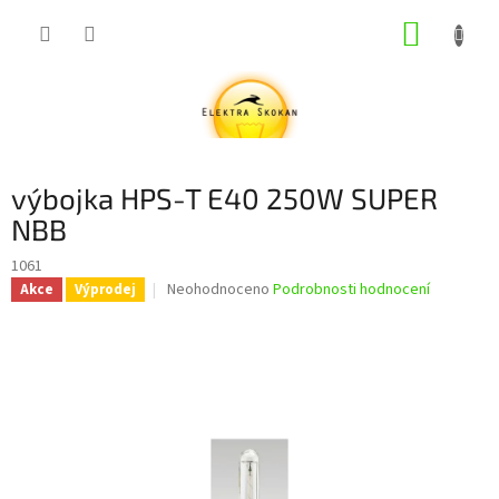
Přejít
NÁKUP
na
obsah
KOŠÍK
výbojka HPS-T E40 250W SUPER
NBB
1061
Průměrné
Neohodnoceno
Podrobnosti hodnocení
Akce
Výprodej
hodnocení
produktu
je
0,0
z
5
hvězdiček.