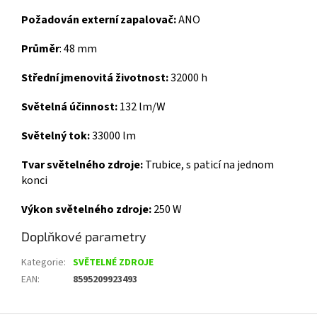
Požadován externí zapalovač:
ANO
Průměr
:
48 mm
Střední jmenovitá životnost:
32000 h
Světelná účinnost:
132 lm/W
Světelný tok:
33000 lm
Tvar světelného zdroje:
Trubice, s paticí na jednom
konci
Výkon světelného zdroje:
250 W
Doplňkové parametry
Kategorie
:
SVĚTELNÉ ZDROJE
EAN
:
8595209923493