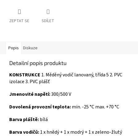
ZEPTAT SE
SDÍLET
Popis
Diskuze
Detailní popis produktu
KONSTRUKCE
1. Měděný vodič lanovaný, třída 5 2. PVC
izolace 3. PVC plášť
Jmenovité napětí:
300/500 V
Dovolená provozní teplota:
min. -25 °C max. +70 °C
Barva pláště:
bílá
Barva vodičů:
1 x hnědý + 1 x modrý + 1 x zeleno-žlutý