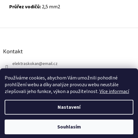
Průřez vodičů:
2,5 mm2
Z
á
p
a
Kontakt
t
elektraskokan
@
email.cz
í
315 623 315
Používáme cookies, abychom Vám umožnili pohodlné
+420 737 802 398
prohlížení webu a díky analýze provozu webu neustále
zlepšovali jeho funkce, výkon a použitelnost.
Více informací
Nastavení
Vytvořil Shoptet
Souhlasím
Copyright 2026
www.elektraskokan.cz
. Všechna práva vyhrazena.