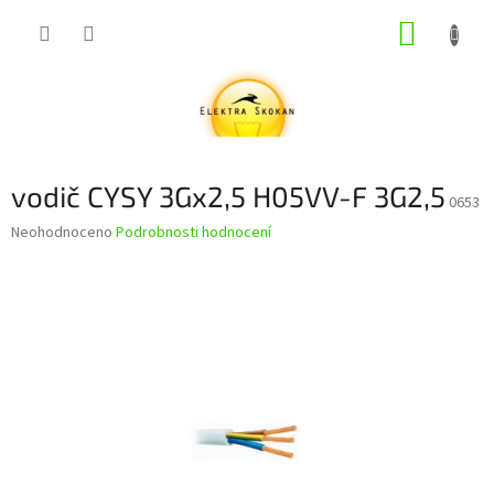
Přejít
NÁKUP
na
obsah
KOŠÍK
vodič CYSY 3Gx2,5 H05VV-F 3G2,5
0653
Průměrné
Neohodnoceno
Podrobnosti hodnocení
hodnocení
produktu
je
0,0
z
5
hvězdiček.