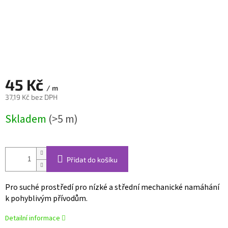
45 Kč
/ m
37,19 Kč bez DPH
Měrná
Skladem
(>5 m)
cena:
Přidat do košíku
Pro suché prostředí pro nízké a střední mechanické namáhání
k pohyblivým přívodům.
Detailní informace