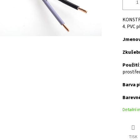
KONSTR
4. PVC p
Jmenovi
Zkušebn
Použití
prostře
Barva p
Barevné
Detailní 
TISK