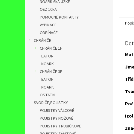
NOARK 6kA ÚZKÉ
OEZ 10kA
POMOCNÉ KONTAKTY
Popi
VYPÍNAČE
ODPÍNAČE
CHRÁNIČE
Det
CHRÁNIČE 1F
Mate
EATON
NOARK
Jme
CHRÁNIČE 3F
Tříd
EATON
NOARK
Tva
OSTATNÍ
SVODIČE,POJISTKY
Poče
POJISTKY VÁLCOVÉ
Izol
POJISTKY NOŽOVÉ
POJISTKY TRUBIČKOVÉ
Znač