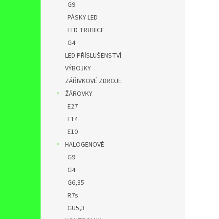
G9
PÁSKY LED
LED TRUBICE
G4
LED PŘÍSLUŠENSTVÍ
VÝBOJKY
ZÁŘIVKOVÉ ZDROJE
ŽÁROVKY
E27
E14
E10
HALOGENOVÉ
G9
G4
G6,35
R7s
GU5,3