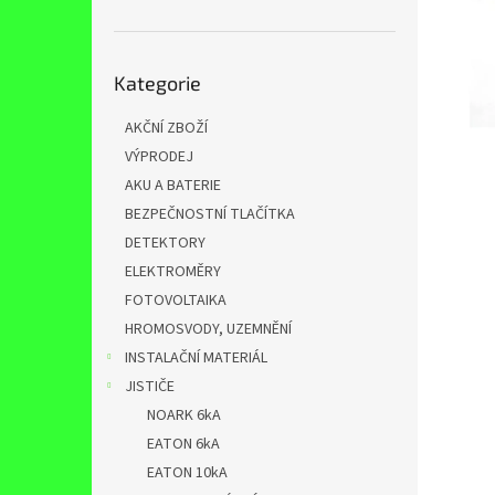
n
e
l
Přeskočit
Kategorie
kategorie
AKČNÍ ZBOŽÍ
VÝPRODEJ
AKU A BATERIE
BEZPEČNOSTNÍ TLAČÍTKA
DETEKTORY
ELEKTROMĚRY
FOTOVOLTAIKA
HROMOSVODY, UZEMNĚNÍ
INSTALAČNÍ MATERIÁL
JISTIČE
NOARK 6kA
EATON 6kA
EATON 10kA