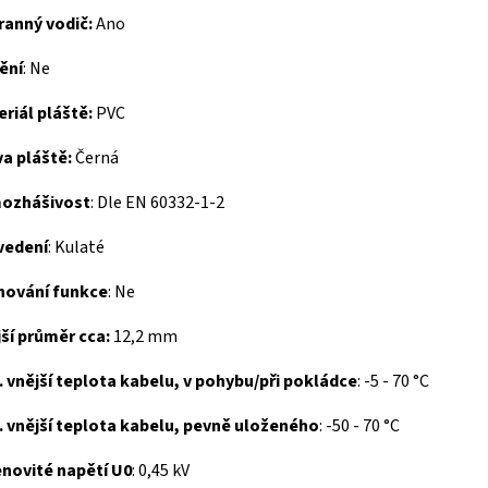
ranný vodič:
Ano
ění
:
Ne
riál pláště:
PVC
a pláště:
Černá
ozhášivost
:
Dle EN 60332-1-2
vedení
:
Kulaté
hování funkce
:
Ne
ší průměr cca:
12,2 mm
 vnější teplota kabelu, v pohybu/při pokládce
:
-5 - 70 °C
. vnější teplota kabelu, pevně uloženého
:
-50 - 70 °C
novité napětí U0
:
0,45 kV