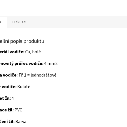
s
Diskuze
ailní popis produktu
riál vodiče:
Cu, holé
novitý průřez vodiče:
4 mm2
a vodiče:
Tř. 1 = jednodrátové
r vodiče:
Kulaté
t žil:
4
ace žil:
PVC
ení žil:
Barva