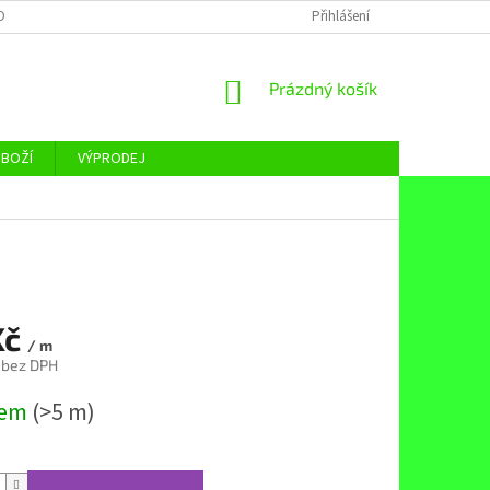
OBNÍCH ÚDAJŮ
Přihlášení
NÁKUPNÍ
Prázdný košík
KOŠÍK
ZBOŽÍ
VÝPRODEJ
Kč
/ m
 bez DPH
dem
(>5 m)