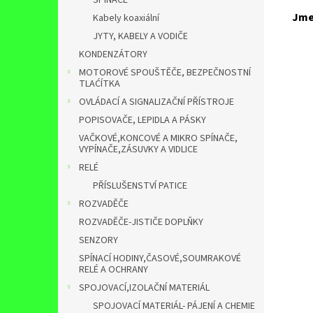
SPÍNAČE
Jme
Kabely koaxiální
JYTY, KABELY A VODIČE
KONDENZÁTORY
MOTOROVÉ SPOUŠTĚČE, BEZPEČNOSTNÍ
TLAĆÍTKA
OVLÁDACÍ A SIGNALIZAČNÍ PŘÍSTROJE
POPISOVAČE, LEPIDLA A PÁSKY
VAČKOVÉ,KONCOVÉ A MIKRO SPÍNAČE,
VYPÍNAČE,ZÁSUVKY A VIDLICE
RELÉ
PŘÍSLUŠENSTVÍ PATICE
ROZVADĚČE
ROZVADĚČE-JISTIČE DOPLŇKY
SENZORY
SPÍNACÍ HODINY,ČASOVÉ,SOUMRAKOVÉ
RELÉ A OCHRANY
SPOJOVACÍ,IZOLAČNÍ MATERIÁL
SPOJOVACÍ MATERIÁL- PÁJENÍ A CHEMIE