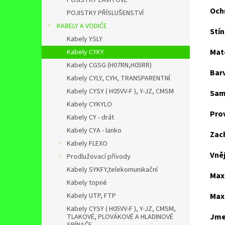
POJISTKY ZÁVITOVÉ
Och
POJISTKY PŘÍSLUŠENSTVÍ
KABELY A VODIČE
Stín
Kabely YSLY
Mate
Kabely CYKY
Kabely CGSG (H07RN,H05RR)
Barv
Kabely CYLY, CYH, TRANSPARENTNÍ
Kabely CYSY ( H05VV-F ), Y-JZ, CMSM
Sam
Kabely CYKYLO
Pro
Kabely CY - drát
Kabely CYA - lanko
Zac
Kabely FLEXO
Vněj
Prodlužovací přívody
Kabely SYKFY,telekomunikační
Max.
Kabely topné
Kabely UTP, FTP
Max
Kabely CYSY ( H05VV-F ), Y-JZ, CMSM,
Jme
TLAKOVÉ, PLOVÁKOVÉ A HLADINOVÉ