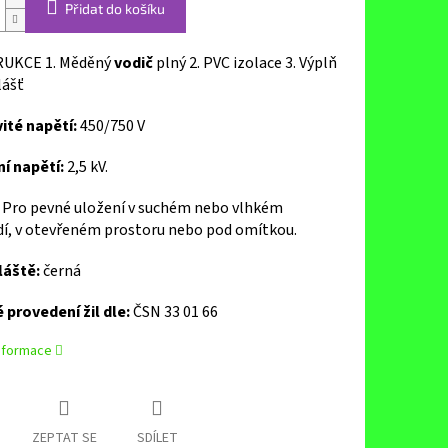
Přidat do košíku
UKCE 1. Měděný
vodič
plný 2. PVC izolace 3. Výplň
lášť
té napětí:
450/750 V
í napětí:
2,5 kV.
: Pro pevné uložení v suchém nebo vlhkém
dí, v otevřeném prostoru nebo pod omítkou.
láště:
černá
 provedení žil dle:
ČSN 33 01 66
informace
ZEPTAT SE
SDÍLET