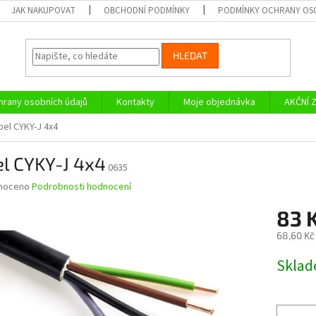
JAK NAKUPOVAT
OBCHODNÍ PODMÍNKY
PODMÍNKY OCHRANY OS
HLEDAT
rany osobních údajů
Kontakty
Moje objednávka
AKČNÍ 
bel CYKY-J 4x4
l CYKY-J 4x4
0635
né
noceno
Podrobnosti hodnocení
ní
83 
u
68,60 Kč
Měrná
Skla
cena:
ek.