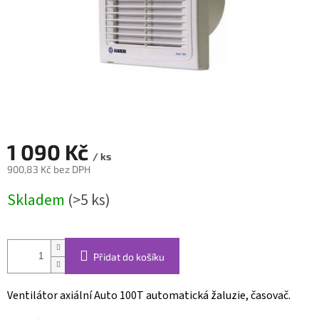
1 090 Kč
/ ks
900,83 Kč bez DPH
Měrná
Skladem
(>5 ks)
cena:
Přidat do košíku
Ventilátor axiální Auto 100T automatická žaluzie, časovač.