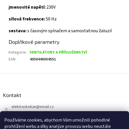
jmenovité napětí:
230V
síťová frekvence:
50 Hz
sestava:
s časovým spínačem a samostatnou žaluzií
Doplňkové parametry
Kategorie
:
VENTILÁTORY A PŘÍSLUŠENSTVÍ
EAN
:
4058448004551
Z
á
p
a
Kontakt
t
elektraskokan
@
email.cz
í
315 623 315
Používáme cookies, abychom Vám umožnili pohodlné
+420 737 802 398
prohlížení webu a díky analýze provozu webu neustále