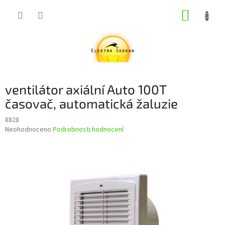
Přejít
NÁKUP
na
obsah
KOŠÍK
ventilátor axiální Auto 100T
časovač, automatická žaluzie
8828
Průměrné
Neohodnoceno
Podrobnosti hodnocení
hodnocení
produktu
je
0,0
z
5
hvězdiček.