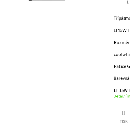
Třípásmo
LT15W T
Rozměry
coolwhi
Patice 
Barevná 
LT 15W 
Detailní 
TISK