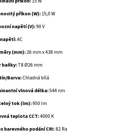
inální příkon:
15 W
novitý příkon (W):
15,0 W
ozní napětí (V):
90 V
napětí:
AC
měry (mm):
26 mm x 438 mm
r baňky:
T8 Ø26 mm
tín/Barva:
Chladná bílá
inantní vlnová délka:
544 nm
elný tok (lm):
950 lm
evná teplota CCT:
4000 K
ex barevného podání CRI
: 82 Ra