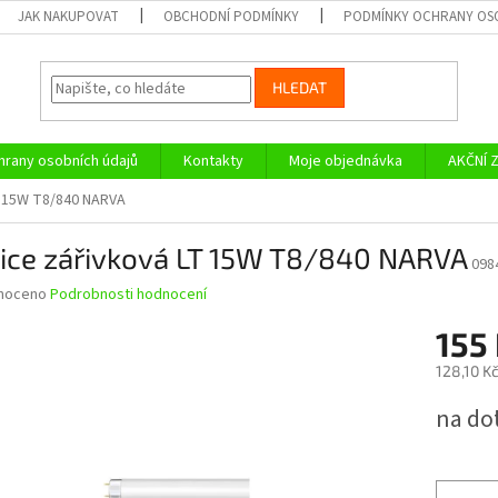
JAK NAKUPOVAT
OBCHODNÍ PODMÍNKY
PODMÍNKY OCHRANY OS
HLEDAT
rany osobních údajů
Kontakty
Moje objednávka
AKČNÍ 
T 15W T8/840 NARVA
bice zářivková LT 15W T8/840 NARVA
098
né
noceno
Podrobnosti hodnocení
ní
155
u
128,10 K
Měrná
na do
cena:
ek.