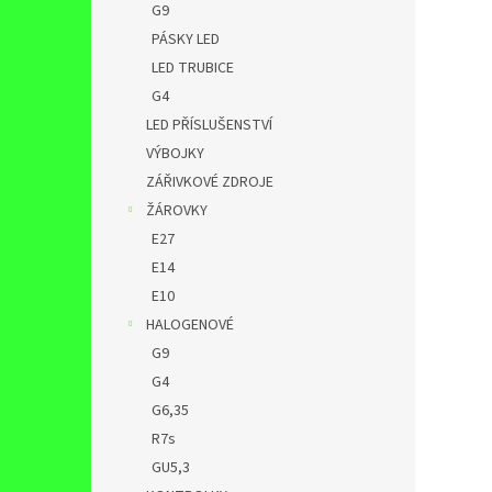
G9
PÁSKY LED
LED TRUBICE
G4
LED PŘÍSLUŠENSTVÍ
VÝBOJKY
ZÁŘIVKOVÉ ZDROJE
ŽÁROVKY
E27
E14
E10
HALOGENOVÉ
G9
G4
G6,35
R7s
GU5,3