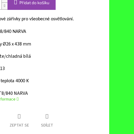
Přidat do košíku
vé zářivky pro všeobecné osvětlování.
8/840 NARVA
 Ø26 x 438 mm
te/chladná bílá
G13
teplota 4000 K
T8/840 NARVA
informace
ZEPTAT SE
SDÍLET