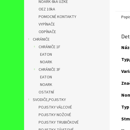
NOARK 6kA ÚZKÉ
OEZ 10kA
POMOCNÉ KONTAKTY
Popi
VYPÍNAČE
ODPÍNAČE
Det
CHRÁNIČE
CHRÁNIČE 1F
Náz
EATON
Typ
NOARK
CHRÁNIČE 3F
Var
EATON
Zna
NOARK
OSTATNÍ
Nomi
SVODIČE,POJISTKY
Typ
POJISTKY VÁLCOVÉ
POJISTKY NOŽOVÉ
Stm
POJISTKY TRUBIČKOVÉ