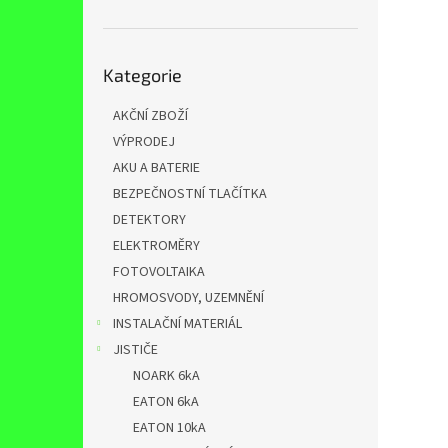
n
e
l
Přeskočit
Kategorie
kategorie
AKČNÍ ZBOŽÍ
VÝPRODEJ
AKU A BATERIE
BEZPEČNOSTNÍ TLAČÍTKA
DETEKTORY
ELEKTROMĚRY
FOTOVOLTAIKA
HROMOSVODY, UZEMNĚNÍ
INSTALAČNÍ MATERIÁL
JISTIČE
NOARK 6kA
EATON 6kA
EATON 10kA