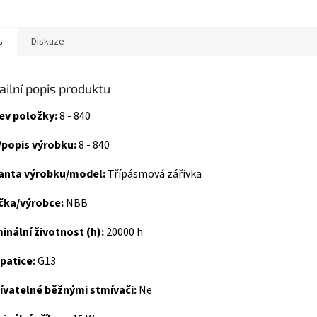
s
Diskuze
ailní popis produktu
ev položky:
8 - 840
/popis výrobku:
8 - 840
ianta výrobku/model:
Třípásmová zářivka
čka/výrobce:
NBB
nální životnost (h):
20000 h
 patice:
G13
ívatelné běžnými stmívači:
Ne