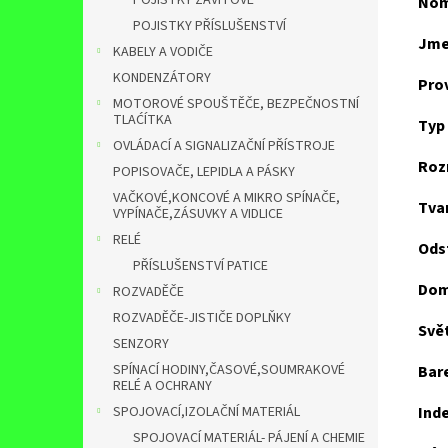
POJISTKY ZÁVITOVÉ
Nom
POJISTKY PŘÍSLUŠENSTVÍ
Jme
KABELY A VODIČE
KONDENZÁTORY
Prov
MOTOROVÉ SPOUŠTĚČE, BEZPEČNOSTNÍ
TLAĆÍTKA
Typ 
OVLÁDACÍ A SIGNALIZAČNÍ PŘÍSTROJE
Roz
POPISOVAČE, LEPIDLA A PÁSKY
VAČKOVÉ,KONCOVÉ A MIKRO SPÍNAČE,
Tva
VYPÍNAČE,ZÁSUVKY A VIDLICE
RELÉ
Ods
PŘÍSLUŠENSTVÍ PATICE
Dom
ROZVADĚČE
ROZVADĚČE-JISTIČE DOPLŇKY
Svět
SENZORY
SPÍNACÍ HODINY,ČASOVÉ,SOUMRAKOVÉ
Bar
RELÉ A OCHRANY
SPOJOVACÍ,IZOLAČNÍ MATERIÁL
Ind
SPOJOVACÍ MATERIÁL- PÁJENÍ A CHEMIE