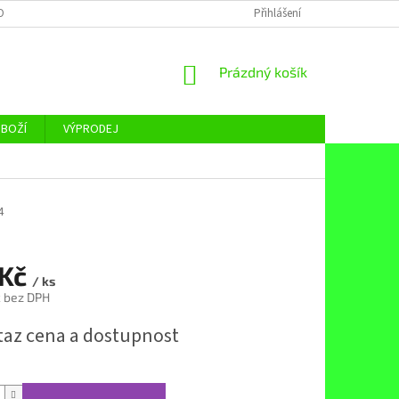
OBNÍCH ÚDAJŮ
Přihlášení
NÁKUPNÍ
Prázdný košík
KOŠÍK
ZBOŽÍ
VÝPRODEJ
4
 Kč
/ ks
č bez DPH
taz cena a dostupnost