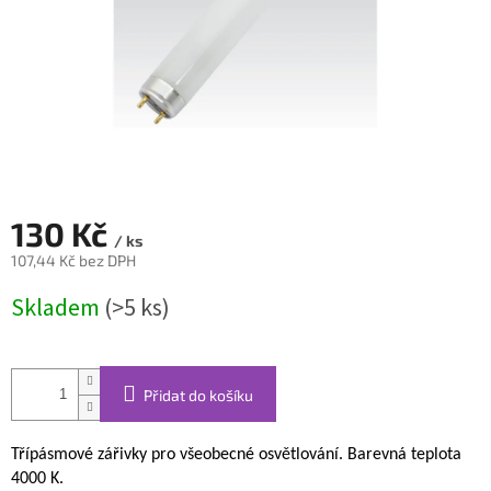
130 Kč
/ ks
107,44 Kč bez DPH
Měrná
Skladem
(>5 ks)
cena:
Přidat do košíku
Třípásmové zářivky pro všeobecné osvětlování. Barevná teplota
4000 K.