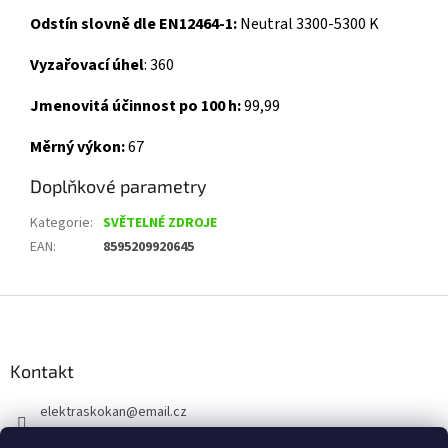
Odstín slovně dle EN12464-1:
Neutral 3300-5300 K
Vyzařovací úhel
: 360
Jmenovitá účinnost po 100 h:
99,99
Měrný výkon:
67
Doplňkové parametry
Kategorie
:
SVĚTELNÉ ZDROJE
EAN
:
8595209920645
Z
á
p
a
Kontakt
t
elektraskokan
@
email.cz
í
315 623 315