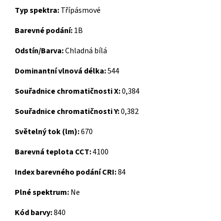
Typ spektra:
Třípásmové
Barevné podání:
1B
Odstín/Barva:
Chladná bílá
Dominantní vlnová délka:
544
Souřadnice chromatičnosti X:
0,384
Souřadnice chromatičnosti Y:
0,382
Světelný tok (lm):
670
Barevná teplota CCT:
4100
Index barevného podání CRI:
84
Plné spektrum:
Ne
Kód barvy:
840