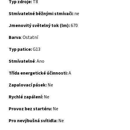
Typ zdroje:
T8
Stmívatelné běžnými stmívači:
ne
Jmenovitý světelný tok (lm):
670
Barva
: Ostatní
Typ patice:
G13
Stmívatelné
: Ano
Třída energetické účinnosti:
A
Zapalovací pásek:
Ne
Rychlé zapálení:
Ne
Provoz bez startéru:
Ne
Pro nevýbušná svítidla:
Ne