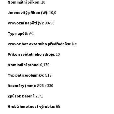
Nominální příkon:
10
Jmenovitý příkon (W):
10,0
Provozní napětí (V):
90/90
Typ napětí:
AC
P
rovoz bez externího předřadníku:
Ne
Příkon světelného zdroje
: 10
Nominální proud:
0,170
Typ patice/objímky:
G13
Rozměry (mm):
Ø26 x 330
Způsob balení:
25/1
Hrubá hmotnost výrobku:
65