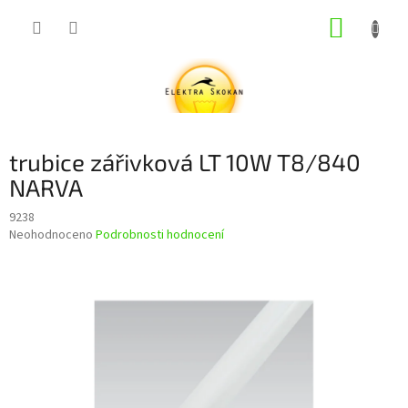
Přejít
NÁKUP
na
obsah
KOŠÍK
trubice zářivková LT 10W T8/840
NARVA
9238
Průměrné
Neohodnoceno
Podrobnosti hodnocení
hodnocení
produktu
je
0,0
z
5
hvězdiček.