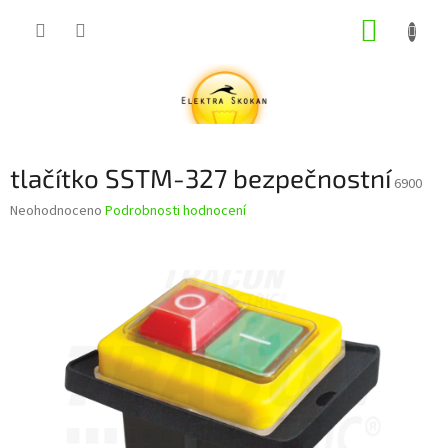
Přejít
NÁKUP
na
obsah
KOŠÍK
tlačítko SSTM-327 bezpečnostní
6900
Průměrné
Neohodnoceno
Podrobnosti hodnocení
hodnocení
produktu
je
0,0
z
5
hvězdiček.