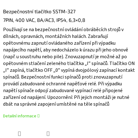
Bezpečnostní tlačítko SSTM-327
7PIN, 400 VAC, 8A/AC3, IP54, 6,3×0,8
Používají se na bezpečnostní ovládání obráběcích strojů v
dílnách, opravnách, montážních halách. Zabraňují
opětovnému zapnutí ovládaného zařízení při výpadku
napájecího napětí, aby nedocházelo k úrazu při jeho obnově
(např. u soustruhu nebo pile). Znovuzapnutí je možné až po
opětovném stlačení zeleného tlačítka „I” spínačů. Tlačítko ON
„I” zapíná, tlačítko OFF „0” vypíná dvojpólový zapínací kontakt
spínačů. Bezpečnostní funkci spínačů proti znovuzapnutí
provádí zabudované ochranné napěťové relé. Při výpadku
napětí spínače odpojí zabudované vypínací relé připojené
zařízení od napájení. Upozornění: Při jejich montáži je nutné
dbát na správné zapojení umístěné na těle spínačů
Detailní informace