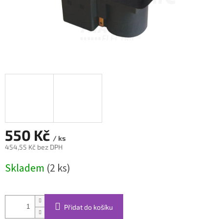
550 Kč
/ ks
454,55 Kč bez DPH
Měrná
Skladem
(2 ks)
cena:
Přidat do košíku