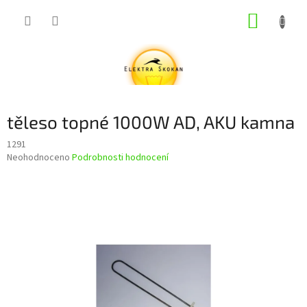
Přejít
NÁKUP
na
obsah
KOŠÍK
těleso topné 1000W AD, AKU kamna
1291
Průměrné
Neohodnoceno
Podrobnosti hodnocení
hodnocení
produktu
je
0,0
z
5
hvězdiček.