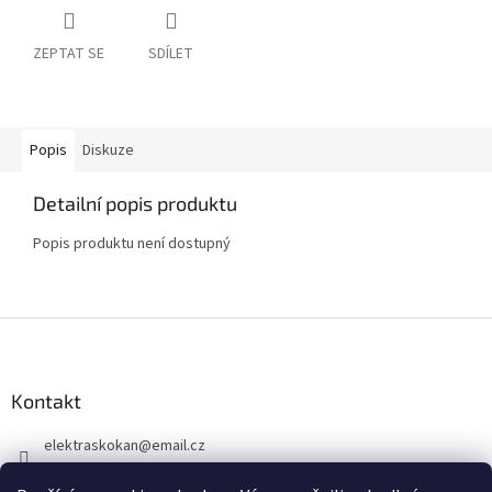
ZEPTAT SE
SDÍLET
Popis
Diskuze
Detailní popis produktu
Popis produktu není dostupný
Z
á
p
a
Kontakt
t
elektraskokan
@
email.cz
í
315 623 315