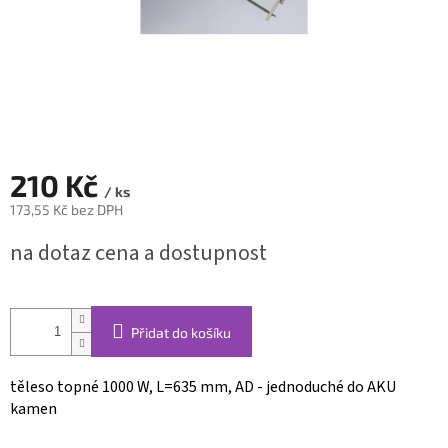
210 Kč
/ ks
173,55 Kč bez DPH
Měrná
na dotaz cena a dostupnost
cena:
Přidat do košíku
těleso topné 1000 W, L=635 mm, AD - jednoduché do AKU
kamen