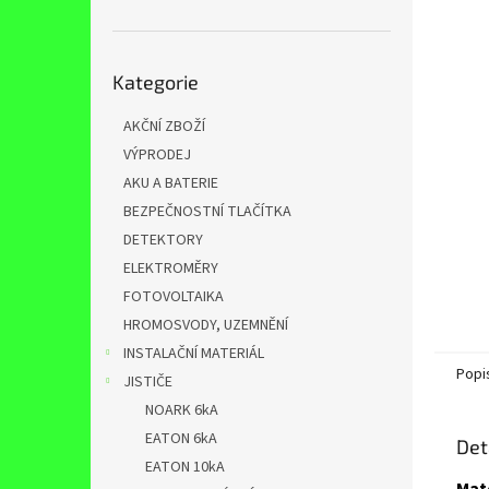
n
e
l
Přeskočit
Kategorie
kategorie
AKČNÍ ZBOŽÍ
VÝPRODEJ
AKU A BATERIE
BEZPEČNOSTNÍ TLAČÍTKA
DETEKTORY
ELEKTROMĚRY
FOTOVOLTAIKA
HROMOSVODY, UZEMNĚNÍ
INSTALAČNÍ MATERIÁL
Popi
JISTIČE
NOARK 6kA
EATON 6kA
Det
EATON 10kA