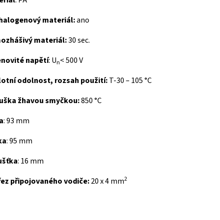
eriál
: PA
halogenový materiál:
ano
ozhášivý materiál:
30 sec.
novité napětí
: U
< 500 V
n
otní odolnost, rozsah použití:
T-30 – 105 °C
uška žhavou smyčkou:
850 °C
a
: 93 mm
ka
: 95 mm
ušťka
: 16 mm
2
řez připojovaného vodiče:
20 x 4 mm