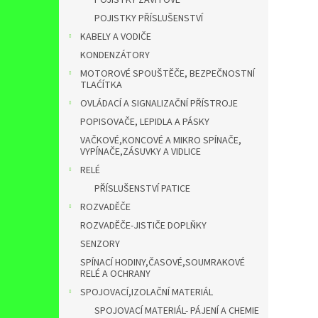
POJISTKY ZÁVITOVÉ
POJISTKY PŘÍSLUŠENSTVÍ
KABELY A VODIČE
KONDENZÁTORY
MOTOROVÉ SPOUŠTĚČE, BEZPEČNOSTNÍ
TLAĆÍTKA
OVLÁDACÍ A SIGNALIZAČNÍ PŘÍSTROJE
POPISOVAČE, LEPIDLA A PÁSKY
VAČKOVÉ,KONCOVÉ A MIKRO SPÍNAČE,
VYPÍNAČE,ZÁSUVKY A VIDLICE
RELÉ
PŘÍSLUŠENSTVÍ PATICE
ROZVADĚČE
ROZVADĚČE-JISTIČE DOPLŇKY
SENZORY
SPÍNACÍ HODINY,ČASOVÉ,SOUMRAKOVÉ
RELÉ A OCHRANY
SPOJOVACÍ,IZOLAČNÍ MATERIÁL
SPOJOVACÍ MATERIÁL- PÁJENÍ A CHEMIE