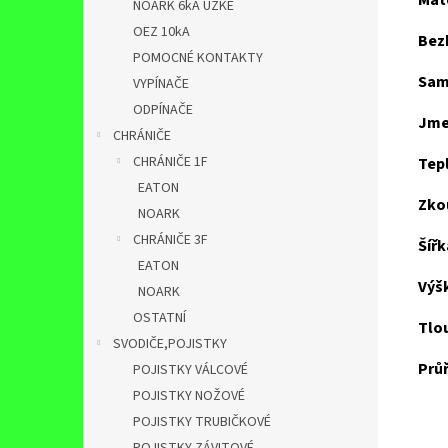
Mat
NOARK 6kA ÚZKÉ
OEZ 10kA
Bez
POMOCNÉ KONTAKTY
Sam
VYPÍNAČE
ODPÍNAČE
Jme
CHRÁNIČE
CHRÁNIČE 1F
Tepl
EATON
Zko
NOARK
CHRÁNIČE 3F
Šířk
EATON
Výš
NOARK
OSTATNÍ
Tlo
SVODIČE,POJISTKY
Prů
POJISTKY VÁLCOVÉ
POJISTKY NOŽOVÉ
POJISTKY TRUBIČKOVÉ