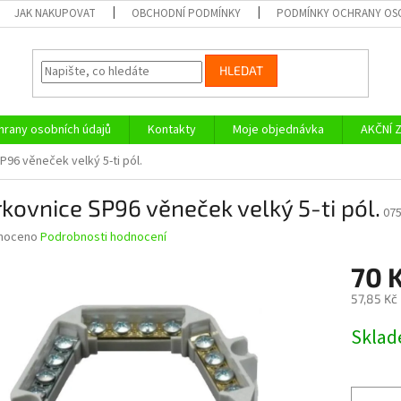
JAK NAKUPOVAT
OBCHODNÍ PODMÍNKY
PODMÍNKY OCHRANY OS
HLEDAT
rany osobních údajů
Kontakty
Moje objednávka
AKČNÍ 
P96 věneček velký 5-ti pól.
kovnice SP96 věneček velký 5-ti pól.
07
né
noceno
Podrobnosti hodnocení
ní
70 
u
57,85 Kč
Měrná
Skla
cena:
ek.