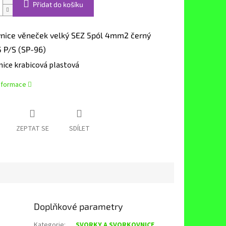
Přidat do košíku
nice věneček velký SEZ 5pól 4mm2 černý
 P/S (SP-96)
nice krabicová plastová
informace
ZEPTAT SE
SDÍLET
Doplňkové parametry
Kategorie
:
SVORKY A SVORKOVNICE