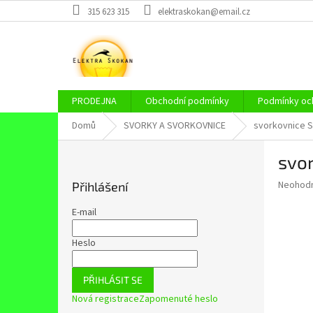
Přejít
315 623 315
elektraskokan@email.cz
na
obsah
PRODEJNA
Obchodní podmínky
Podmínky och
Domů
SVORKY A SVORKOVNICE
svorkovnice S
P
svor
o
s
Průměr
Neohod
Přihlášení
t
hodnoce
r
produkt
E-mail
a
je
0,0
n
Heslo
z
n
5
í
hvězdič
PŘIHLÁSIT SE
p
Nová registrace
Zapomenuté heslo
a