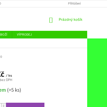
OBNÍCH ÚDAJŮ
Přihlášení
NÁKUPNÍ
Prázdný košík
KOŠÍK
ZBOŽÍ
VÝPRODEJ
50
Kč
/ ks
 bez DPH
dem
(>5 ks)