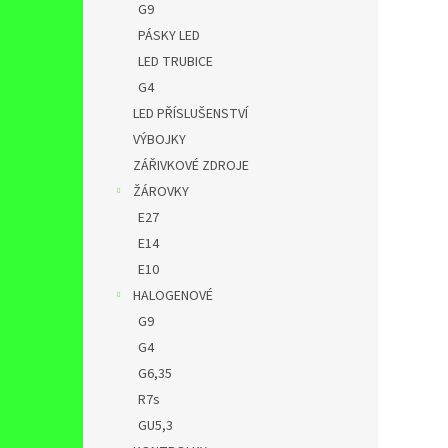
G9
PÁSKY LED
LED TRUBICE
G4
LED PŘÍSLUŠENSTVÍ
VÝBOJKY
ZÁŘIVKOVÉ ZDROJE
ŽÁROVKY
E27
E14
E10
HALOGENOVÉ
G9
G4
G6,35
R7s
GU5,3