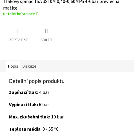
Tlakový spínač TSA 3S10M 0,40-0,60MPa 4-6bar převlečná
matice
Detailní informace
ZEPTAT SE
SDÍLET
Popis
Diskuze
Detailní popis produktu
Zapínací tlak:
4 bar
Vypínací tlak:
6 bar
Max. zkušební tlak:
10 bar
Teplota média
:
0 - 55 °C