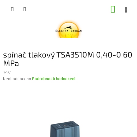
Přejít
NÁKUP
na
obsah
KOŠÍK
spínač tlakový TSA3S10M 0,40-0,60
MPa
2963
Průměrné
Neohodnoceno
Podrobnosti hodnocení
hodnocení
produktu
je
0,0
z
5
hvězdiček.