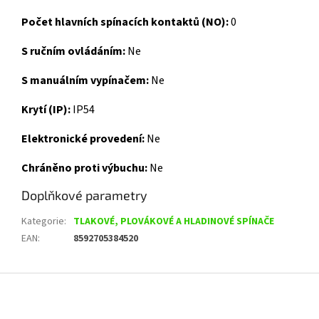
Počet hlavních spínacích kontaktů (NO):
0
S ručním ovládáním:
Ne
S manuálním vypínačem:
Ne
Krytí (IP):
IP54
Elektronické provedení:
Ne
Chráněno proti výbuchu:
Ne
Doplňkové parametry
Kategorie
:
TLAKOVÉ, PLOVÁKOVÉ A HLADINOVÉ SPÍNAČE
EAN
:
8592705384520
Z
á
p