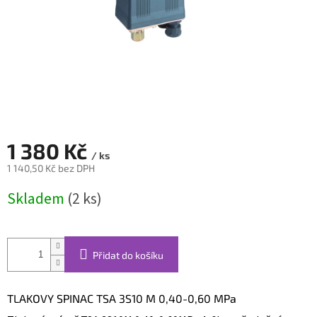
1 380 Kč
/ ks
1 140,50 Kč bez DPH
Měrná
Skladem
(2 ks)
cena:
Přidat do košíku
TLAKOVY SPINAC TSA 3S10 M 0,40-0,60 MPa