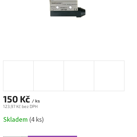
150 Kč
/ ks
123,97 Kč bez DPH
Měrná
Skladem
(4 ks)
cena: