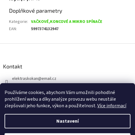
Doplňkové parametry
Kategorie
:
VAČKOVÉ,KONCOVÉ A MIKRO SPÍNAČE
EAN
:
5997374132947
Z
á
p
a
Kontakt
t
elektraskokan
@
email.cz
í
315 623 315
Používáme cookies, abychom Vám umožnili pohodlné
+420 737 802 398
prohlížení webu a díky analýze provozu webu neustále
zlepšovali jeho funkce, výkon a použitelnost.
Více informací
Nastavení
Vytvořil Shoptet