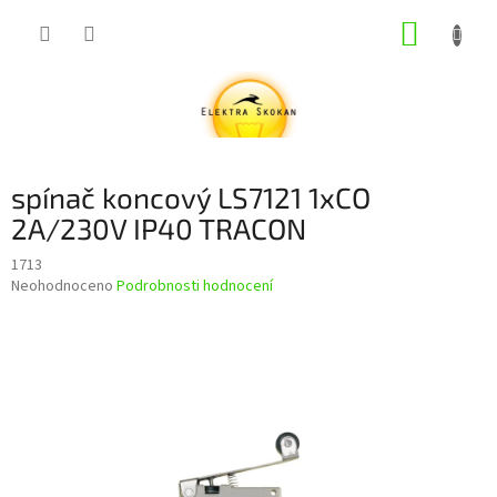
Přejít
NÁKUP
na
obsah
KOŠÍK
spínač koncový LS7121 1xCO
2A/230V IP40 TRACON
1713
Průměrné
Neohodnoceno
Podrobnosti hodnocení
hodnocení
produktu
je
0,0
z
5
hvězdiček.