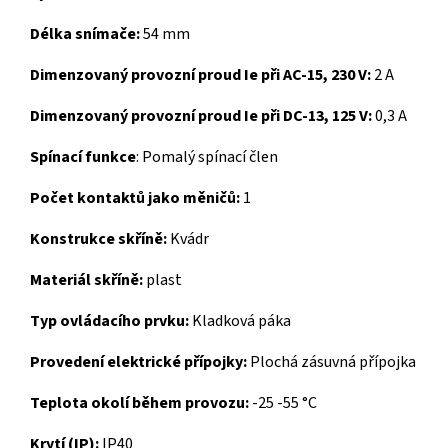
Délka snímače:
54 mm
Dimenzovaný provozní proud Ie při AC-15, 230 V:
2 A
Dimenzovaný provozní proud Ie při DC-13, 125 V:
0,3 A
Spínací funkce
: Pomalý spínací člen
Počet kontaktů jako měničů:
1
Konstrukce skříně:
Kvádr
Materiál skříně:
plast
Typ ovládacího prvku:
Kladková páka
Provedení elektrické přípojky:
Plochá zásuvná přípojka
Teplota okolí během provozu:
-25 -55 °C
Krytí (IP):
IP40