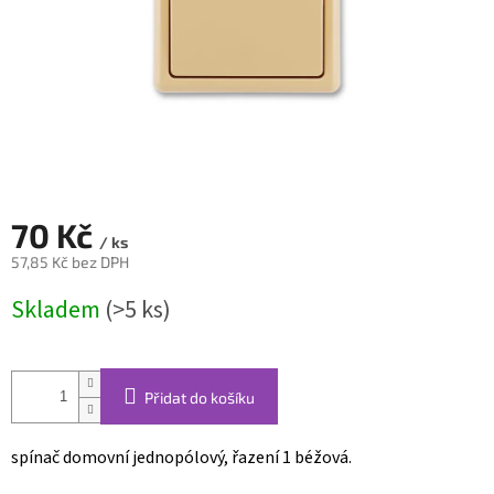
70 Kč
/ ks
57,85 Kč bez DPH
Měrná
Skladem
(>5 ks)
cena:
Přidat do košíku
spínač domovní jednopólový, řazení 1 béžová.