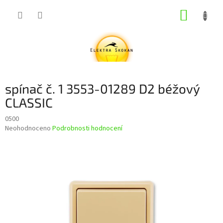
Přejít
NÁKUP
na
obsah
KOŠÍK
spínač č. 1 3553-01289 D2 béžový
CLASSIC
0500
Průměrné
Neohodnoceno
Podrobnosti hodnocení
hodnocení
produktu
je
0,0
z
5
hvězdiček.