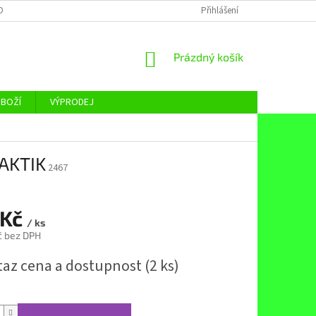
OBNÍCH ÚDAJŮ
Přihlášení
NÁKUPNÍ
Prázdný košík
KOŠÍK
ZBOŽÍ
VÝPRODEJ
RAKTIK
2467
 Kč
/ ks
č bez DPH
taz cena a dostupnost
(2 ks)