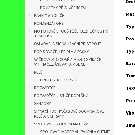
POJISTKY ZÁVITOVÉ
Dru
POJISTKY PŘÍSLUŠENSTVÍ
Mate
KABELY A VODIČE
KONDENZÁTORY
Typ
MOTOROVÉ SPOUŠTĚČE, BEZPEČNOSTNÍ
TLAĆÍTKA
Pov
OVLÁDACÍ A SIGNALIZAČNÍ PŘÍSTROJE
Typ
POPISOVAČE, LEPIDLA A PÁSKY
VAČKOVÉ,KONCOVÉ A MIKRO SPÍNAČE,
Bar
VYPÍNAČE,ZÁSUVKY A VIDLICE
RELÉ
Tra
PŘÍSLUŠENSTVÍ PATICE
ROZVADĚČE
Tex
ROZVADĚČE-JISTIČE DOPLŇKY
Poti
SENZORY
SPÍNACÍ HODINY,ČASOVÉ,SOUMRAKOVÉ
Vhod
RELÉ A OCHRANY
SPOJOVACÍ,IZOLAČNÍ MATERIÁL
Jme
SPOJOVACÍ MATERIÁL- PÁJENÍ A CHEMIE