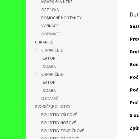
NOARK 6kA ÚZKÉ
OEZ 10kA
Det
POMOCNÉ KONTAKTY
VYPÍNAČE
Ses
ODPÍNAČE
Pro
CHRÁNIČE
CHRÁNIČE 1F
Druh
EATON
Kon
NOARK
CHRÁNIČE 3F
Poč
EATON
Poč
NOARK
OSTATNÍ
Poč
SVODIČE,POJISTKY
POJISTKY VÁLCOVÉ
S o
POJISTKY NOŽOVÉ
Způ
POJISTKY TRUBIČKOVÉ