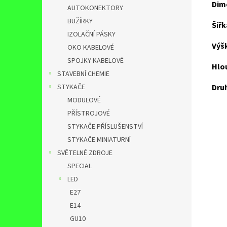
Dim
AUTOKONEKTORY
BUŽÍRKY
Šířk
IZOLAČNÍ PÁSKY
Výšk
OKO KABELOVÉ
SPOJKY KABELOVÉ
Hlo
STAVEBNÍ CHEMIE
STYKAČE
Druh
MODULOVÉ
PŘÍSTROJOVÉ
STYKAČE PŘÍSLUŠENSTVÍ
STYKAČE MINIATURNÍ
SVĚTELNÉ ZDROJE
SPECIAL
LED
E27
E14
GU10