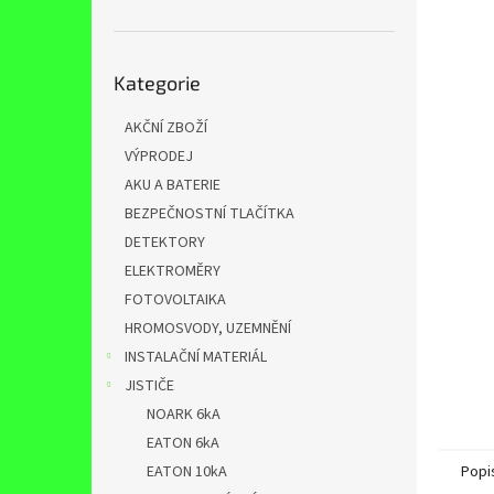
n
e
l
Přeskočit
Kategorie
kategorie
AKČNÍ ZBOŽÍ
VÝPRODEJ
AKU A BATERIE
BEZPEČNOSTNÍ TLAČÍTKA
DETEKTORY
ELEKTROMĚRY
FOTOVOLTAIKA
HROMOSVODY, UZEMNĚNÍ
INSTALAČNÍ MATERIÁL
JISTIČE
NOARK 6kA
EATON 6kA
EATON 10kA
Popi