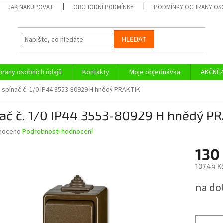
JAK NAKUPOVAT
OBCHODNÍ PODMÍNKY
PODMÍNKY OCHRANY OS
HLEDAT
rany osobních údajů
Kontakty
Moje objednávka
AKČNÍ 
spínač č. 1/0 IP44 3553-80929 H hnědý PRAKTIK
nač č. 1/0 IP44 3553-80929 H hnědý P
né
noceno
Podrobnosti hodnocení
ní
130
u
107,44 K
Měrná
na do
cena:
ek.