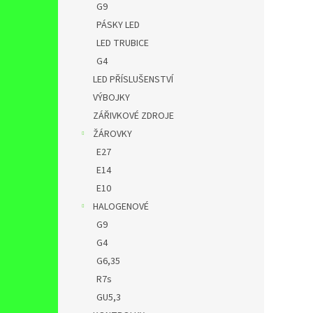
G9
PÁSKY LED
LED TRUBICE
G4
LED PŘÍSLUŠENSTVÍ
VÝBOJKY
ZÁŘIVKOVÉ ZDROJE
ŽÁROVKY
E27
E14
E10
HALOGENOVÉ
G9
G4
G6,35
R7s
GU5,3