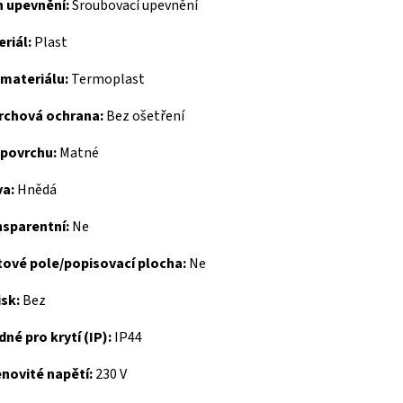
h upevnění:
Šroubovací upevnění
riál:
Plast
 materiálu:
Termoplast
rchová ochrana:
Bez ošetření
 povrchu:
Matné
va:
Hnědá
nsparentní:
Ne
tové pole/popisovací plocha:
Ne
sk:
Bez
né pro krytí (IP):
IP44
novité napětí:
230 V