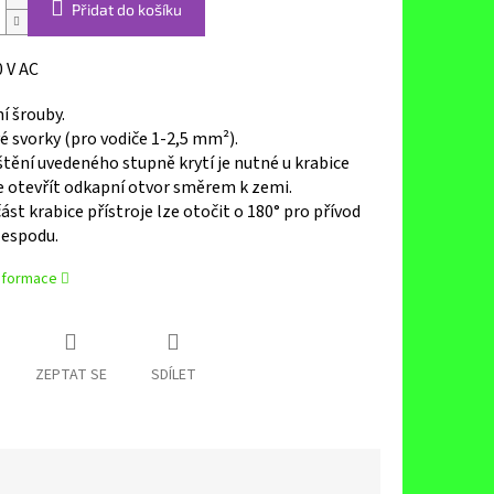
Přidat do košíku
0 V AC
í šrouby.
 svorky (pro vodiče 1-2,5 mm²).
štění uvedeného stupně krytí je nutné u krabice
e otevřít odkapní otvor směrem k zemi.
ást krabice přístroje lze otočit o 180° pro přívod
zespodu.
informace
ZEPTAT SE
SDÍLET