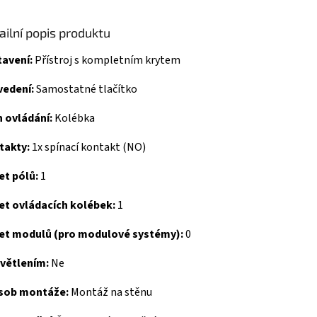
ailní popis produktu
tavení:
Přístroj s kompletním krytem
vedení:
Samostatné tlačítko
 ovládání:
Kolébka
takty:
1x spínací kontakt (NO)
et pólů:
1
et ovládacích kolébek:
1
et modulů (pro modulové systémy):
0
světlením:
Ne
sob montáže:
Montáž na stěnu