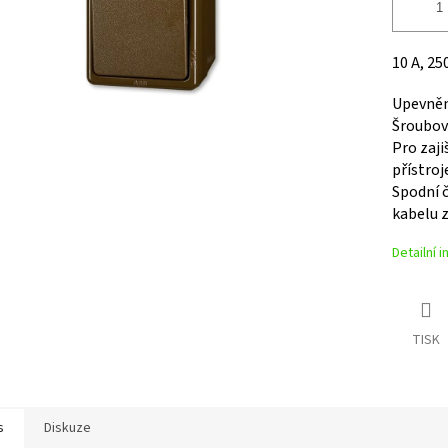
10 A, 25
Upevněn
Šroubové
Pro zaji
přístroj
Spodní č
kabelu 
Detailní 
TISK
s
Diskuze