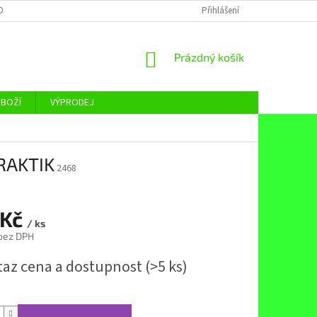
OBNÍCH ÚDAJŮ
Přihlášení
NÁKUPNÍ
Prázdný košík
KOŠÍK
ZBOŽÍ
VÝPRODEJ
PRAKTIK
2468
 Kč
/ ks
 bez DPH
taz cena a dostupnost
(>5 ks)