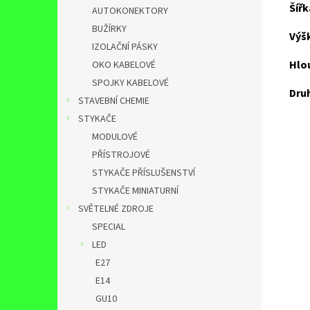
Šířk
AUTOKONEKTORY
BUŽÍRKY
Výšk
IZOLAČNÍ PÁSKY
Hlou
OKO KABELOVÉ
SPOJKY KABELOVÉ
Druh
STAVEBNÍ CHEMIE
STYKAČE
MODULOVÉ
PŘÍSTROJOVÉ
STYKAČE PŘÍSLUŠENSTVÍ
STYKAČE MINIATURNÍ
SVĚTELNÉ ZDROJE
SPECIAL
LED
E27
E14
GU10