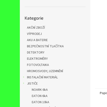
n
e
l
Přeskočit
Kategorie
kategorie
AKČNÍ ZBOŽÍ
VÝPRODEJ
AKU A BATERIE
BEZPEČNOSTNÍ TLAČÍTKA
DETEKTORY
ELEKTROMĚRY
FOTOVOLTAIKA
HROMOSVODY, UZEMNĚNÍ
INSTALAČNÍ MATERIÁL
JISTIČE
NOARK 6kA
Popi
EATON 6kA
EATON 10kA