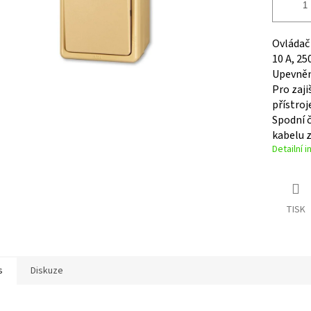
Ovládač 
10 A, 25
Upevněn
Pro zaji
přístroj
Spodní č
kabelu 
Detailní 
TISK
s
Diskuze