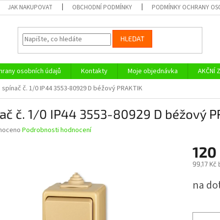
JAK NAKUPOVAT
OBCHODNÍ PODMÍNKY
PODMÍNKY OCHRANY OS
HLEDAT
rany osobních údajů
Kontakty
Moje objednávka
AKČNÍ 
spínač č. 1/0 IP44 3553-80929 D béžový PRAKTIK
ač č. 1/0 IP44 3553-80929 D béžový 
né
noceno
Podrobnosti hodnocení
ní
120
u
99,17 Kč
Měrná
na do
cena:
ek.