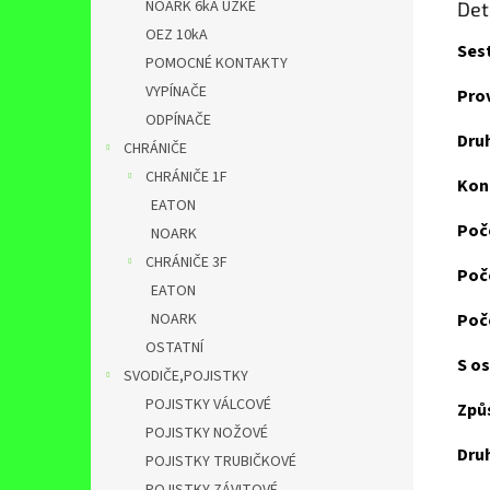
NOARK 6kA ÚZKÉ
Det
OEZ 10kA
Ses
POMOCNÉ KONTAKTY
VYPÍNAČE
Pro
ODPÍNAČE
Dru
CHRÁNIČE
CHRÁNIČE 1F
Kon
EATON
Poč
NOARK
CHRÁNIČE 3F
Poč
EATON
NOARK
Poč
OSTATNÍ
S o
SVODIČE,POJISTKY
POJISTKY VÁLCOVÉ
Způ
POJISTKY NOŽOVÉ
Dru
POJISTKY TRUBIČKOVÉ