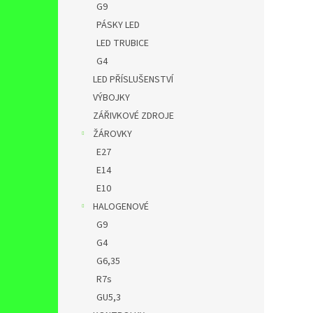
G9
PÁSKY LED
LED TRUBICE
G4
LED PŘÍSLUŠENSTVÍ
VÝBOJKY
ZÁŘIVKOVÉ ZDROJE
ŽÁROVKY
E27
E14
E10
HALOGENOVÉ
G9
G4
G6,35
R7s
GU5,3