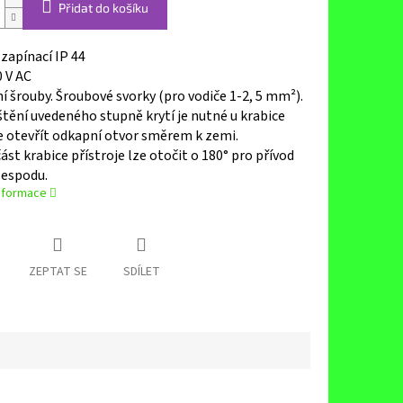
Přidat do košíku
zapínací IP 44
0 V AC
í šrouby.
Šroubové svorky (pro vodiče 1-2, 5 mm²).
štění uvedeného stupně krytí je nutné u krabice
e otevřít odkapní otvor směrem k zemi.
ást krabice přístroje lze otočit o 180° pro přívod
zespodu.
informace
ZEPTAT SE
SDÍLET