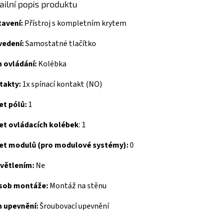
ailní popis produktu
tavení:
Přístroj s kompletním krytem
vedení:
Samostatné tlačítko
h ovládání:
Kolébka
takty:
1x spínací kontakt (NO)
et pólů:
1
et ovládacích kolébek
:
1
et modulů (pro modulové systémy):
0
světlením:
Ne
sob montáže:
Montáž na stěnu
h upevnění:
Šroubovací upevnění