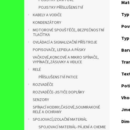
POJISTKY ZÁVITOVÉ
Mate
POJISTKY PŘÍSLUŠENSTVÍ
Typ
KABELY A VODIČE
KONDENZÁTORY
Pov
MOTOROVÉ SPOUŠTĚČE, BEZPEČNOSTNÍ
TLAĆÍTKA
Typ
OVLÁDACÍ A SIGNALIZAČNÍ PŘÍSTROJE
POPISOVAČE, LEPIDLA A PÁSKY
Bar
VAČKOVÉ,KONCOVÉ A MIKRO SPÍNAČE,
Tra
VYPÍNAČE,ZÁSUVKY A VIDLICE
RELÉ
Tex
PŘÍSLUŠENSTVÍ PATICE
ROZVADĚČE
Poti
ROZVADĚČE-JISTIČE DOPLŇKY
Vhod
SENZORY
SPÍNACÍ HODINY,ČASOVÉ,SOUMRAKOVÉ
Jme
RELÉ A OCHRANY
SPOJOVACÍ,IZOLAČNÍ MATERIÁL
Dim
SPOJOVACÍ MATERIÁL- PÁJENÍ A CHEMIE