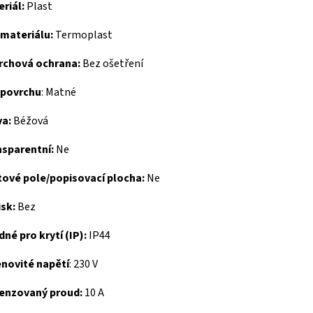
riál:
Plast
 materiálu:
Termoplast
rchová ochrana:
Bez ošetření
 povrchu
:
Matné
va:
Béžová
nsparentní:
Ne
tové pole/popisovací plocha:
Ne
sk:
Bez
né pro krytí (IP):
IP44
novité napětí
:
230 V
enzovaný proud:
10 A