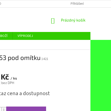
OBNÍCH ÚDAJŮ
Přihlášení
NÁKUPNÍ
Prázdný košík
KOŠÍK
ZBOŽÍ
VÝPRODEJ
53 pod omítku
1421
 Kč
/ ks
č bez DPH
taz cena a dostupnost