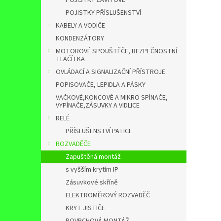
POJISTKY ZÁVITOVÉ
POJISTKY PŘÍSLUŠENSTVÍ
KABELY A VODIČE
KONDENZÁTORY
MOTOROVÉ SPOUŠTĚČE, BEZPEČNOSTNÍ
TLAĆÍTKA
OVLÁDACÍ A SIGNALIZAČNÍ PŘÍSTROJE
POPISOVAČE, LEPIDLA A PÁSKY
VAČKOVÉ,KONCOVÉ A MIKRO SPÍNAČE,
VYPÍNAČE,ZÁSUVKY A VIDLICE
RELÉ
PŘÍSLUŠENSTVÍ PATICE
ROZVADĚČE
Zapuštěná montáž
s vyšším krytím IP
Zásuvkové skříně
ELEKTROMĚROVÝ ROZVADĚČ
KRYT JISTIČE