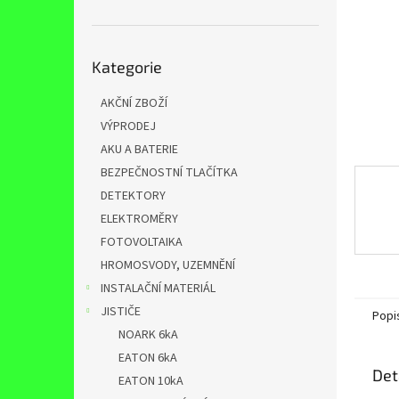
n
e
l
Přeskočit
Kategorie
kategorie
AKČNÍ ZBOŽÍ
VÝPRODEJ
AKU A BATERIE
BEZPEČNOSTNÍ TLAČÍTKA
DETEKTORY
ELEKTROMĚRY
FOTOVOLTAIKA
HROMOSVODY, UZEMNĚNÍ
INSTALAČNÍ MATERIÁL
JISTIČE
Popi
NOARK 6kA
EATON 6kA
Det
EATON 10kA