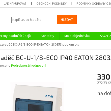
JAK NAKUPOVAT
OBCHODNÍ PODMÍNKY
PODMÍNKY OCHRANY OS
HLEDAT
rany osobních údajů
Kontakty
Moje objednávka
AKČNÍ 
ozvaděč BC-U-1/8-ECO IP40 EATON 280353 pod omítku
vaděč BC-U-1/8-ECO IP40 EATON 2803
né
noceno
Podrobnosti hodnocení
ní
330
u
272,73 K
Měrná
na do
cena:
ek.