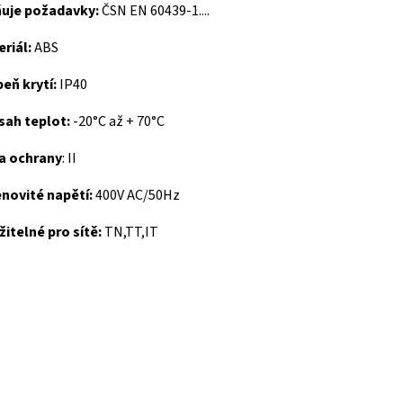
ňuje požadavky:
ČSN EN 60439-1....
riál:
ABS
eň krytí:
IP40
sah teplot:
-20°C až + 70°C
da ochrany
: II
novité napětí:
400V AC/50Hz
itelné pro sítě:
TN,TT,IT