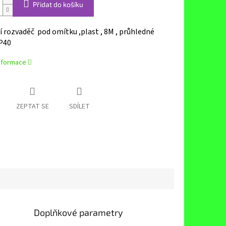
Přidat do košíku
 rozvaděč pod omítku ,plast , 8M , průhledné
IP40
informace
ZEPTAT SE
SDÍLET
Doplňkové parametry