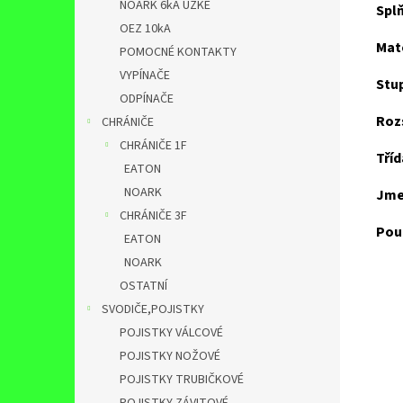
NOARK 6kA ÚZKÉ
Spl
OEZ 10kA
Mate
POMOCNÉ KONTAKTY
VYPÍNAČE
Stup
ODPÍNAČE
Roz
CHRÁNIČE
CHRÁNIČE 1F
Tří
EATON
NOARK
Jme
CHRÁNIČE 3F
Použ
EATON
NOARK
OSTATNÍ
SVODIČE,POJISTKY
POJISTKY VÁLCOVÉ
POJISTKY NOŽOVÉ
POJISTKY TRUBIČKOVÉ