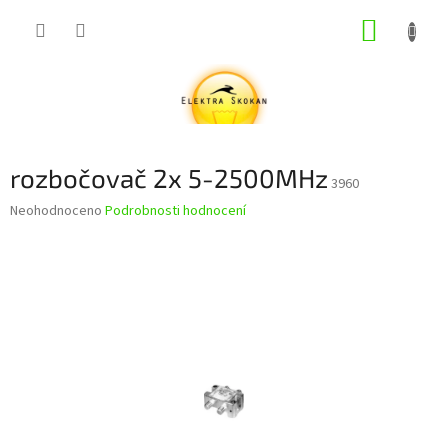
Přejít
NÁKUP
na
obsah
KOŠÍK
rozbočovač 2x 5-2500MHz
3960
Průměrné
Neohodnoceno
Podrobnosti hodnocení
hodnocení
produktu
je
0,0
z
5
hvězdiček.