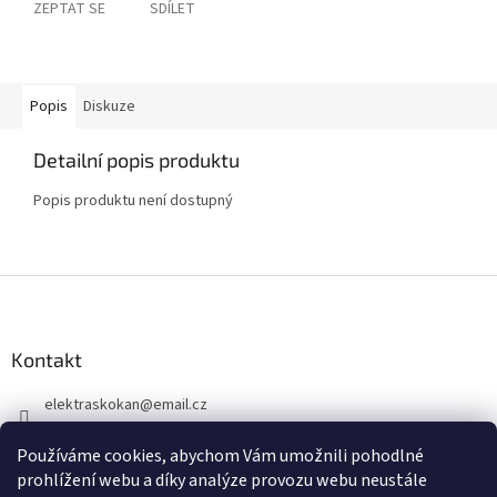
ZEPTAT SE
SDÍLET
Popis
Diskuze
Detailní popis produktu
Popis produktu není dostupný
Z
á
p
a
Kontakt
t
elektraskokan
@
email.cz
í
315 623 315
Používáme cookies, abychom Vám umožnili pohodlné
+420 737 802 398
prohlížení webu a díky analýze provozu webu neustále