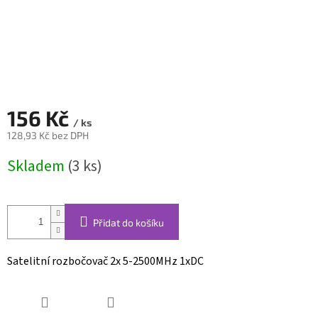
156 Kč
/ ks
128,93 Kč bez DPH
Měrná
Skladem
(3 ks)
cena:
Přidat do košíku
Satelitní rozbočovač 2x 5-2500MHz 1xDC