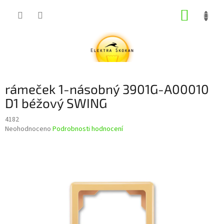
Přejít
NÁKUP
na
obsah
KOŠÍK
rámeček 1-násobný 3901G-A00010
D1 béžový SWING
4182
Průměrné
Neohodnoceno
Podrobnosti hodnocení
hodnocení
produktu
je
0,0
z
5
hvězdiček.