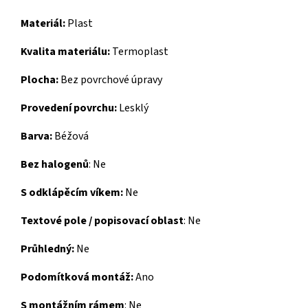
Materiál:
Plast
Kvalita materiálu:
Termoplast
Plocha:
Bez povrchové úpravy
Provedení povrchu:
Lesklý
Barva:
Béžová
Bez halogenů
:
Ne
S odklápěcím víkem:
Ne
Textové pole / popisovací oblast
:
Ne
Průhledný:
Ne
Podomítková montáž:
Ano
S montážním rámem
:
Ne