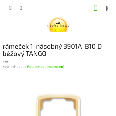
Přejít
NÁKUP
na
obsah
KOŠÍK
rámeček 1-násobný 3901A-B10 D
béžový TANGO
4761
Průměrné
Neohodnoceno
Podrobnosti hodnocení
hodnocení
produktu
je
0,0
z
5
hvězdiček.