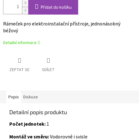
Přidat do košíku
Rámeček pro elektroinstalační přístroje, jednonásobný
béžový
Detailní informace
ZEPTAT SE
SDÍLET
Popis
Diskuze
Detailní popis produktu
Počet jednotek:
1
Montáž ve směru:
Vodorovně i svisle