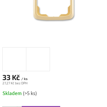
33 Kč
/ ks
27,27 Kč bez DPH
Měrná
Skladem
(>5 ks)
cena: