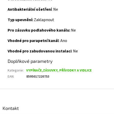
Antibakteriální ošetření
:
Ne
Typ upevnění:
Zaklapnout
Pro zásuvku podlahového kanálu:
Ne
Vhodné pro parapetní kanál
:
Ano
Vhodné pro zabudovanou instalaci
:
Ne
Doplňkové parametry
Kategorie
:
VYPÍNAČE,ZÁSUVKY, PŘÍVODKY A VIDLICE
EAN
:
8595017220753
Z
á
p
a
Kontakt
t