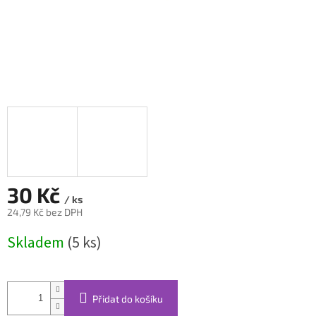
30 Kč
/ ks
24,79 Kč bez DPH
Měrná
Skladem
(5 ks)
cena:
Přidat do košíku