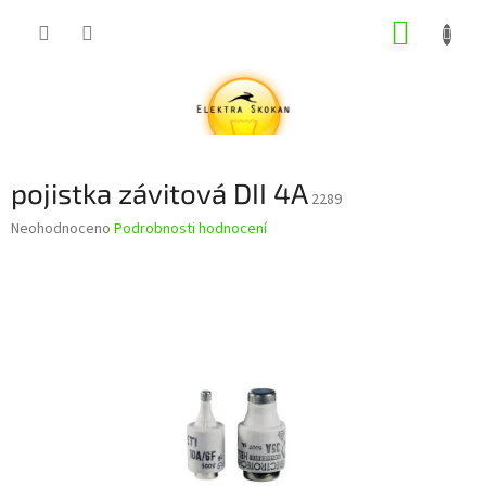
Přejít
NÁKUP
na
obsah
KOŠÍK
pojistka závitová DII 4A
2289
Průměrné
Neohodnoceno
Podrobnosti hodnocení
hodnocení
produktu
je
0,0
z
5
hvězdiček.