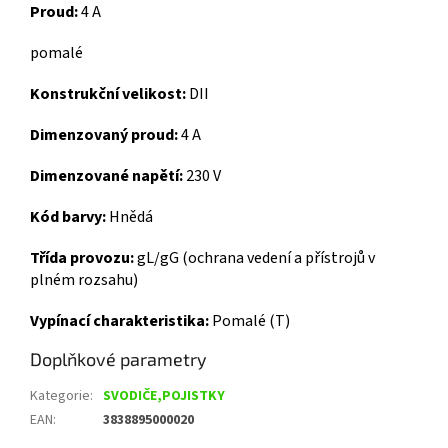
Proud:
4 A
pomalé
Konstrukční velikost:
DII
Dimenzovaný proud:
4 A
Dimenzované napětí:
230 V
Kód barvy:
Hnědá
Třída provozu:
gL/gG (ochrana vedení a přístrojů v
plném rozsahu)
Vypínací charakteristika:
Pomalé (T)
Doplňkové parametry
Kategorie
:
SVODIČE,POJISTKY
EAN
:
3838895000020