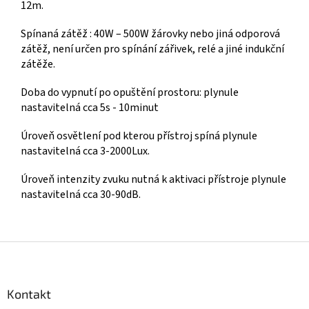
12m.
Spínaná zátěž : 40W – 500W žárovky nebo jiná odporová
zátěž, není určen pro spínání zářivek, relé a jiné indukční
zátěže.
Doba do vypnutí po opuštění prostoru: plynule
nastavitelná cca 5s - 10minut
Úroveň osvětlení pod kterou přístroj spíná plynule
nastavitelná cca 3-2000Lux.
Úroveň intenzity zvuku nutná k aktivaci přístroje plynule
nastavitelná cca 30-90dB.
Z
á
p
a
Kontakt