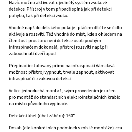
Navíc možno aktivovat ojedinělý systém zvukové
detekce. Přístroj v tom případě spíná jak při detekci
pohybu, tak při detekci zvuku.
Vhodné např. do dětského pokoje- pláčem dítěte se čidlo
aktivuje a rozsvítí. Též vhodné do míst, kde s ohledem na
členitost prostoru
není detekce osob pouhým
infraspínačem dokonalá, přístroj rozsvítí např.při
zabouchnutí dveří apod.
Přepínač instalovaný přímo na infraspínači Vám dává
možnost přístroj vypnout, trvale zapnout, aktivovat
infraspínač či zvukovou detekci.
Velice jednoduchá montáž, svým provedením je určen
pro montáž do standartních elektroinstalačních krabic
na místo původního vypínače.
Detekční úhel (úhel záběru): 160°
Dosah (dle konkrétních podmínek v místě montáže): cca