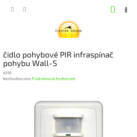
Přejít
NÁKUP
na
obsah
KOŠÍK
čidlo pohybové PIR infraspínač
pohybu Wall-S
6395
Průměrné
Neohodnoceno
Podrobnosti hodnocení
hodnocení
produktu
je
0,0
z
5
hvězdiček.