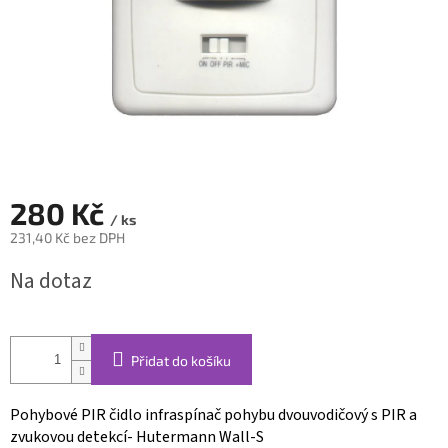
280 Kč
/ ks
231,40 Kč bez DPH
Měrná
Na dotaz
cena:
Přidat do košíku
Pohybové PIR čidlo infraspínač pohybu dvouvodičový s PIR a
zvukovou detekcí- Hutermann Wall-S