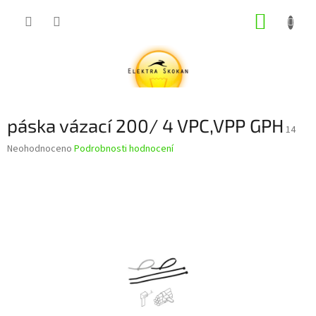
Přejít
NÁKUP
na
obsah
KOŠÍK
páska vázací 200/ 4 VPC,VPP GPH
14
Průměrné
Neohodnoceno
Podrobnosti hodnocení
hodnocení
produktu
je
0,0
z
5
hvězdiček.