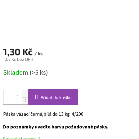
1,30 Kč
/ ks
1,07 Kč bez DPH
Měrná
Skladem
(>5 ks)
cena:
Přidat do košíku
Páska vázací černá,bílá do 13 kg 4/200
Do poznámky uveďte barvu požadované pásky.