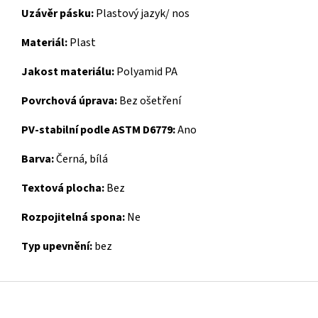
Uzávěr pásku:
Plastový jazyk/ nos
Materiál:
Plast
Jakost materiálu:
Polyamid PA
Povrchová úprava:
Bez ošetření
PV-stabilní podle ASTM D6779:
Ano
Barva:
Černá, bílá
Textová plocha:
Bez
Rozpojitelná spona:
Ne
Typ upevnění:
bez
Z
á