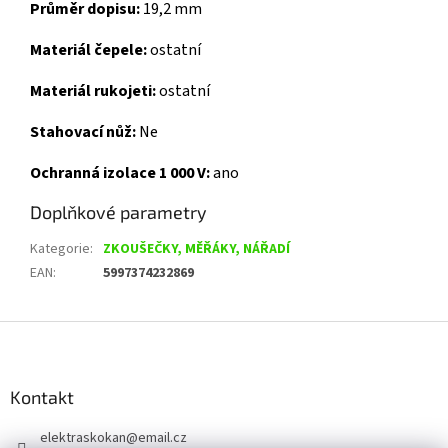
Průměr dopisu:
19,2 mm
Materiál čepele:
ostatní
Materiál rukojeti:
ostatní
Stahovací nůž:
Ne
Ochranná izolace 1 000 V:
ano
Doplňkové parametry
Kategorie
:
ZKOUŠEČKY, MĚŘÁKY, NÁŘADÍ
EAN
:
5997374232869
Z
á
p
a
Kontakt
t
elektraskokan
@
email.cz
í