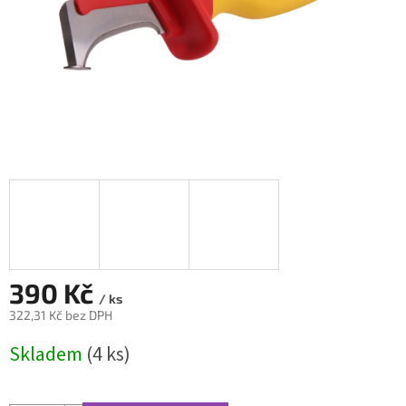
390 Kč
/ ks
322,31 Kč bez DPH
Měrná
Skladem
(4 ks)
cena: