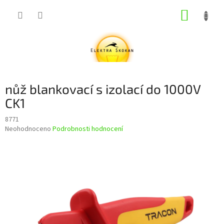
Přejít
NÁKUP
na
obsah
KOŠÍK
nůž blankovací s izolací do 1000V
CK1
8771
Průměrné
Neohodnoceno
Podrobnosti hodnocení
hodnocení
produktu
je
0,0
z
5
hvězdiček.