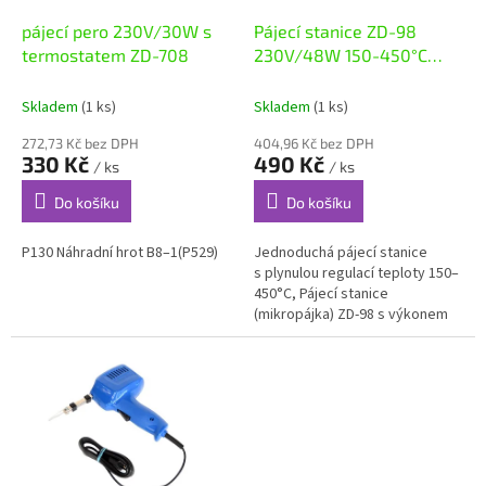
o
d
pájecí pero 230V/30W s
Pájecí stanice ZD-98
u
termostatem ZD-708
230V/48W 150-450°C
k
P076
t
Skladem
(1 ks)
Skladem
(1 ks)
ů
272,73 Kč bez DPH
404,96 Kč bez DPH
330 Kč
490 Kč
/ ks
/ ks
Do košíku
Do košíku
P130 Náhradní hrot B8–1(P529)
Jednoduchá pájecí stanice
s plynulou regulací teploty 150–
450°C, Pájecí stanice
(mikropájka) ZD-98 s výkonem
48W je vhodná jak pro práci s
bezolovnatou pájkou, taks
pájkou...