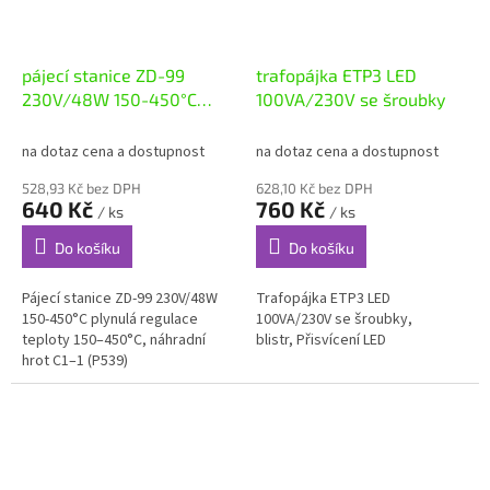
pájecí stanice ZD-99
trafopájka ETP3 LED
230V/48W 150-450°C
100VA/230V se šroubky
P082B
na dotaz cena a dostupnost
na dotaz cena a dostupnost
528,93 Kč bez DPH
628,10 Kč bez DPH
640 Kč
760 Kč
/ ks
/ ks
Do košíku
Do košíku
Pájecí stanice ZD-99 230V/48W
Trafopájka ETP3 LED
150-450°C plynulá regulace
100VA/230V se šroubky,
teploty 150–450°C, náhradní
blistr, Přisvícení LED
hrot C1–1 (P539)