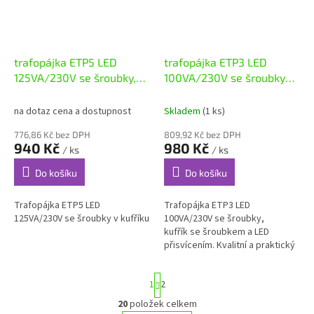
trafopájka ETP5 LED
trafopájka ETP3 LED
125VA/230V se šroubky,
100VA/230V se šroubky
kufřík
kufřík
na dotaz cena a dostupnost
Skladem
(1 ks)
776,86 Kč bez DPH
809,92 Kč bez DPH
940 Kč
980 Kč
/ ks
/ ks
Do košíku
Do košíku
Trafopájka ETP5 LED
Trafopájka ETP3 LED
125VA/230V se šroubky v kufříku
100VA/230V se šroubky,
kufřík se šroubkem a LED
přisvícením. Kvalitní a praktický
plastový kufřík. Dále obsahuje:
náhradní smyčky, kalafůnu,
S
1
2
cínovou...
t
r
20
položek celkem
O
á