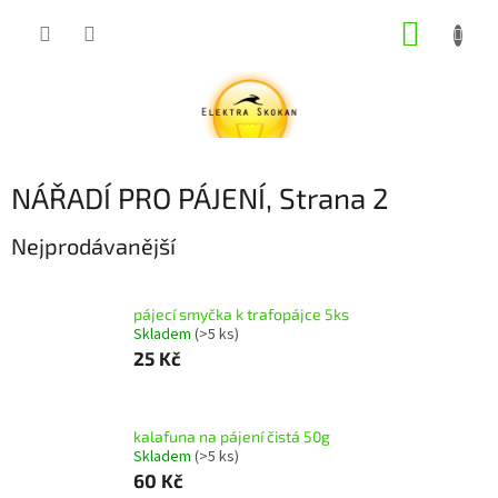
Přejít
NÁKUP
na
obsah
KOŠÍK
NÁŘADÍ PRO PÁJENÍ
, Strana 2
Nejprodávanější
pájecí smyčka k trafopájce 5ks
Skladem
(>5 ks)
25 Kč
kalafuna na pájení čistá 50g
Skladem
(>5 ks)
60 Kč