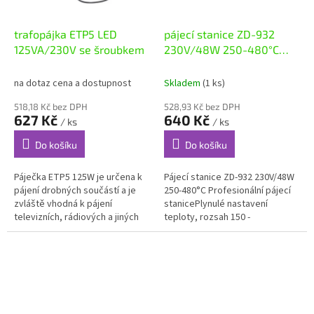
trafopájka ETP5 LED
pájecí stanice ZD-932
125VA/230V se šroubkem
230V/48W 250-480°C
P154
na dotaz cena a dostupnost
Skladem
(1 ks)
518,18 Kč bez DPH
528,93 Kč bez DPH
627 Kč
640 Kč
/ ks
/ ks
Do košíku
Do košíku
Páječka ETP5 125W je určena k
Pájecí stanice ZD-932 230V/48W
pájení drobných součástí a je
250-480°C Profesionální pájecí
zvláště vhodná k pájení
stanicePlynulé nastavení
televizních, rádiových a jiných
teploty, rozsah 150 -
telekomunikačních spojů.
450˚CVyměnitelné pájecí
hrotyVýkon topného tělesa: 48W