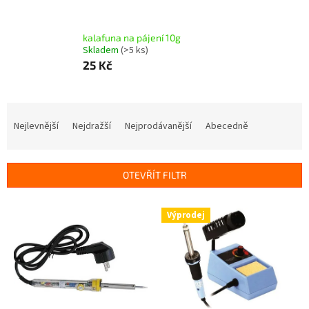
kalafuna na pájení 10g
Skladem
(>5 ks)
25 Kč
Ř
a
Nejlevnější
Nejdražší
Nejprodávanější
Abecedně
z
e
n
OTEVŘÍT FILTR
í
p
V
r
Výprodej
ý
o
p
d
i
u
s
k
p
t
r
ů