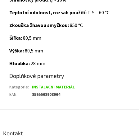
Jmenovitý proud
: I
< 16 A
n
Teplotní odolnost, rozsah použití:
T-5 – 60 °C
Zkouška žhavou smyčkou:
850 °C
Šířka:
80,5 mm
Výška:
80,5 mm
Hloubka:
28 mm
Doplňkové parametry
Kategorie
:
INSTALAČNÍ MATERIÁL
EAN
:
8595568908964
Z
á
p
a
Kontakt