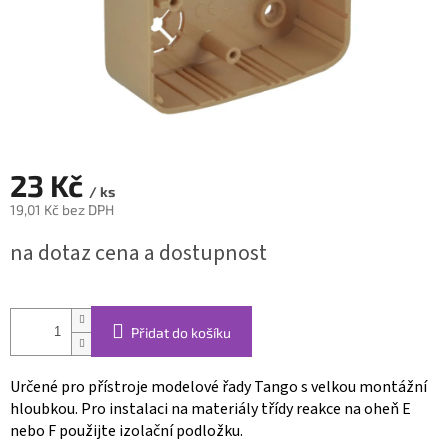
23 Kč
/ ks
19,01 Kč bez DPH
Měrná
na dotaz cena a dostupnost
cena:
Přidat do košíku
Určené pro přístroje modelové řady Tango s velkou montážní
hloubkou. Pro instalaci na materiály třídy reakce na oheň E
nebo F použijte izolační podložku.