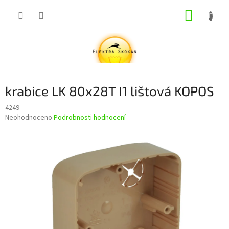
Přejít
NÁKUP
na
obsah
KOŠÍK
krabice LK 80x28T I1 lištová KOPOS
4249
Průměrné
Neohodnoceno
Podrobnosti hodnocení
hodnocení
produktu
je
0,0
z
5
hvězdiček.