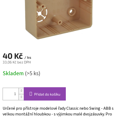
40 Kč
/ ks
33,06 Kč bez DPH
Měrná
Skladem
(>5 ks)
cena:
Přidat do košíku
Určené pro přístroje modelové řady Classic nebo Swing - ABB s
velkou montážní hloubkou - s výjimkou malé dvojzásuvky. Pro