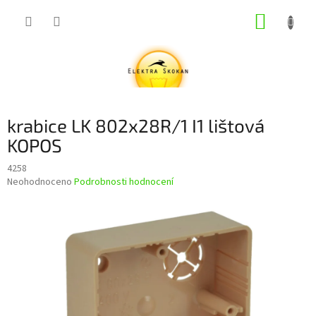
Přejít
NÁKUP
na
obsah
KOŠÍK
krabice LK 802x28R/1 I1 lištová
KOPOS
4258
Průměrné
Neohodnoceno
Podrobnosti hodnocení
hodnocení
produktu
je
0,0
z
5
hvězdiček.