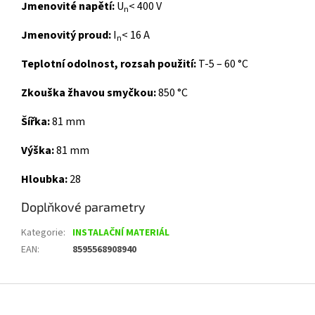
Jmenovité napětí:
U
< 400 V
n
Jmenovitý proud:
I
< 16 A
n
Teplotní odolnost, rozsah použití:
T-5 – 60 °C
Zkouška žhavou smyčkou:
850 °C
Šířka:
81 mm
Výška:
81 mm
Hloubka:
28
Doplňkové parametry
Kategorie
:
INSTALAČNÍ MATERIÁL
EAN
:
8595568908940
Z
á