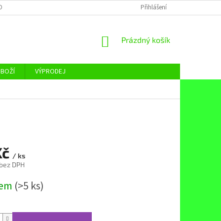
OBNÍCH ÚDAJŮ
Přihlášení
NÁKUPNÍ
Prázdný košík
KOŠÍK
ZBOŽÍ
VÝPRODEJ
Kč
/ ks
 bez DPH
dem
(>5 ks)