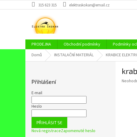
Přejít
315 623 315
elektraskokan@email.cz
na
obsah
PRODEJNA
Obchodní podmínky
Podmínky och
Domů
INSTALAČNÍ MATERIÁL
KRABICE ELEKTR
P
kra
o
s
Průměr
Neohod
Přihlášení
t
hodnoce
r
produkt
E-mail
a
je
0,0
n
Heslo
z
n
5
í
hvězdič
PŘIHLÁSIT SE
p
Nová registrace
Zapomenuté heslo
a