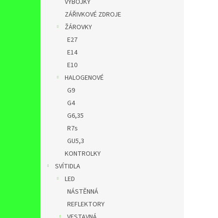
VÝBOJKY
ZÁŘIVKOVÉ ZDROJE
ŽÁROVKY
E27
E14
E10
HALOGENOVÉ
G9
G4
G6,35
R7s
GU5,3
KONTROLKY
SVÍTIDLA
LED
NÁSTĚNNÁ
REFLEKTORY
VESTAVNÁ