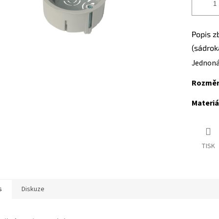
Popis z
(sádrok
Jednoná
Rozměr
Materiá
TISK
s
Diskuze