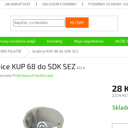
JAK NAKUPOVAT
OBCHODNÍ PODMÍNKY
PODMÍNKY OCHRANY OS
HLEDAT
rany osobních údajů
Kontakty
Moje objednávka
AKČNÍ 
OINSTALAČNÍ
krabice KUP 68 do SDK SEZ
bice KUP 68 do SDK SEZ
8314
né
noceno
Podrobnosti hodnocení
ní
28 
u
23,14 Kč
Měrná
Skla
cena:
ek.