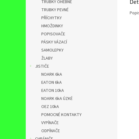
Det
TRUBKY OHEBNÉ
TRUBKY PEVNÉ
Popi
PŘÍCHYTKY
HMOŽDINKY
POPISOVAČE
PÁSKY VÁZACÍ
SAMOLEPKY
ŽLABY
JISTIČE
NOARK 6kA
EATON 6kA
EATON 10kA
NOARK 6kA ÚZKÉ
OEZ 10kA
POMOCNÉ KONTAKTY
VYPÍNAČE
ODPÍNAČE