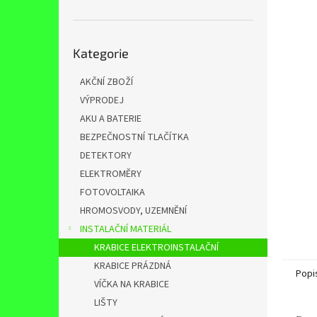
n
e
l
Přeskočit
Kategorie
kategorie
AKČNÍ ZBOŽÍ
VÝPRODEJ
AKU A BATERIE
BEZPEČNOSTNÍ TLAČÍTKA
DETEKTORY
ELEKTROMĚRY
FOTOVOLTAIKA
HROMOSVODY, UZEMNĚNÍ
INSTALAČNÍ MATERIÁL
KRABICE ELEKTROINSTALAČNÍ
KRABICE PRÁZDNÁ
Popi
VÍČKA NA KRABICE
LIŠTY