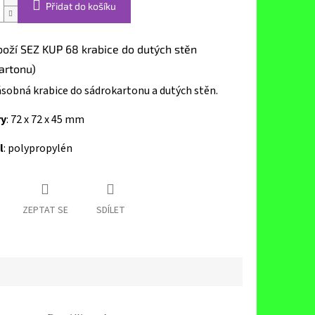
Přidat do košíku
boží SEZ KUP 68 krabice do dutých stěn
artonu)
sobná krabice do sádrokartonu a dutých stěn.
y
: 72 x 72 x 45 mm
l
: polypropylén
ZEPTAT SE
SDÍLET