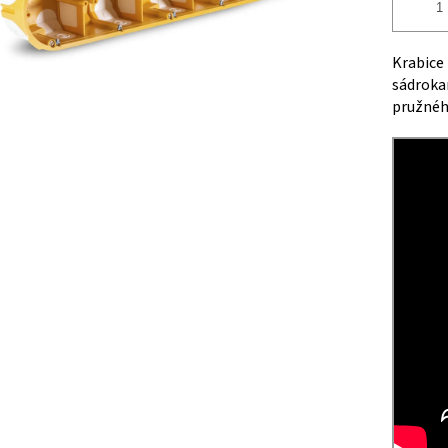
Krabice 
sádroka
pružnéh