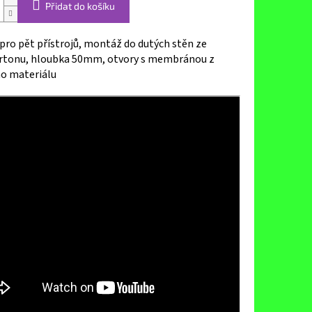
Přidat do košíku
pro pět přístrojů, montáž do dutých stěn ze
rtonu, hloubka 50mm, otvory s membránou z
o materiálu