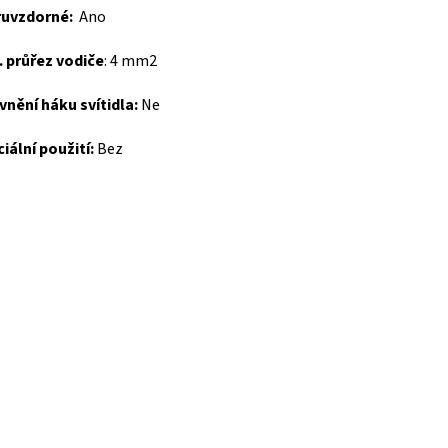
ruvzdorné:
Ano
 průřez vodiče
:
4 mm2
nění háku svítidla:
Ne
iální použití:
Bez