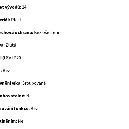
et vývodů:
24
riál:
Plast
rchová ochrana:
Bez ošetření
va:
Žlutá
í (IP):
IP20
:
Bez
nění víka:
Šroubované
mbovatelné:
Ne
hování funkce:
Bez
tíněním:
Ne