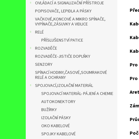
OVLÁDACÍ A SIGNALIZAČNÍ PŘÍSTROJE
Pře
POPISOVAČE, LEPIDLA A PÁSKY
VAČKOVÉ,KONCOVÉ A MIKRO SPÍNAČE,
Kab
VYPÍNAČE,ZÁSUVKY A VIDLICE
RELÉ
Kab
PŘÍSLUŠENSTVÍ PATICE
ROZVADĚČE
Kab
ROZVADĚČE-JISTIČE DOPLŇKY
Pro
SENZORY
SPÍNACÍ HODINY,ČASOVÉ,SOUMRAKOVÉ
RELÉ A OCHRANY
Pro
SPOJOVACÍ,IZOLAČNÍ MATERIÁL
Aret
SPOJOVACÍ MATERIÁL- PÁJENÍ A CHEMIE
AUTOKONEKTORY
Zám
BUŽÍRKY
IZOLAČNÍ PÁSKY
Prů
OKO KABELOVÉ
Poč
SPOJKY KABELOVÉ