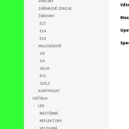
VÝBOJKY
Vět
ZÁŘIVKOVÉ ZDROJE
ŽÁROVKY
Max.
E27
Upev
E14
E10
Spec
HALOGENOVÉ
G9
G4
G6,35
R7s
GU5,3
KONTROLKY
SVÍTIDLA
LED
NÁSTĚNNÁ
REFLEKTORY
VESTAVNÁ