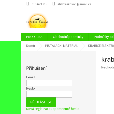
Přejít
315 623 315
elektraskokan@email.cz
na
obsah
PRODEJNA
Obchodní podmínky
Podmínky och
Domů
INSTALAČNÍ MATERIÁL
KRABICE ELEKTR
P
kra
o
s
Průměr
Neohod
Přihlášení
t
hodnoce
r
produkt
E-mail
a
je
0,0
n
Heslo
z
n
5
í
hvězdič
PŘIHLÁSIT SE
p
Nová registrace
Zapomenuté heslo
a