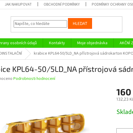
JAK NAKUPOVAT
OBCHODNÍ PODMÍNKY
PODMÍNKY OCHRANY OS
HLEDAT
rany osobních údajů
Kontakty
Moje objednávka
AKČNÍ 
OINSTALAČNÍ
krabice KPL64-50/5LD_NA přístrojová sádrokarton KOP
bice KPL64-50/5LD_NA přístrojová sá
né
noceno
Podrobnosti hodnocení
ní
160
u
132,23 K
Měrná
Skla
cena:
ek.