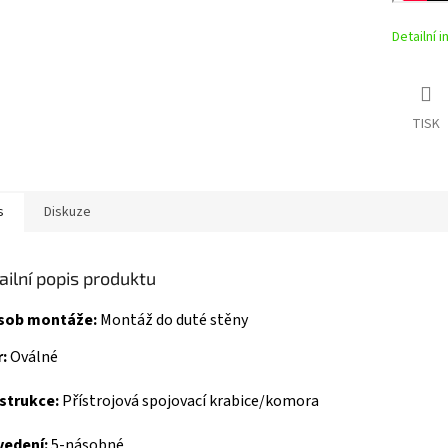
Detailní 
TISK
s
Diskuze
ailní popis produktu
sob montáže:
Montáž do duté stěny
:
Oválné
strukce:
Přístrojová spojovací krabice/komora
vedení:
5-násobné