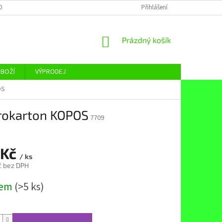
OBNÍCH ÚDAJŮ
Přihlášení
NÁKUPNÍ
Prázdný košík
KOŠÍK
ZBOŽÍ
VÝPRODEJ
OS
drokarton KOPOS
7709
 Kč
/ ks
č bez DPH
dem
(>5 ks)