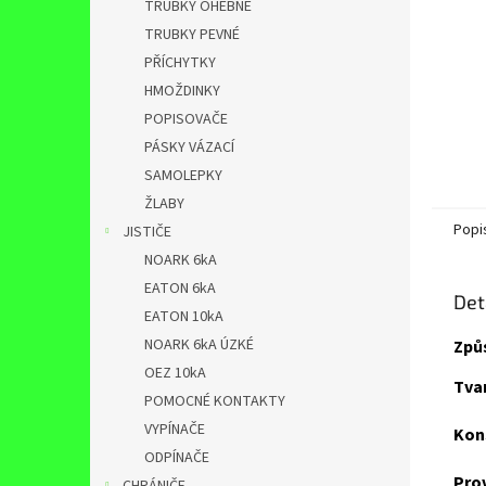
TRUBKY OHEBNÉ
TRUBKY PEVNÉ
PŘÍCHYTKY
HMOŽDINKY
POPISOVAČE
PÁSKY VÁZACÍ
SAMOLEPKY
ŽLABY
Popi
JISTIČE
NOARK 6kA
EATON 6kA
Det
EATON 10kA
NOARK 6kA ÚZKÉ
Způ
OEZ 10kA
Tvar
POMOCNÉ KONTAKTY
VYPÍNAČE
Kon
ODPÍNAČE
Pro