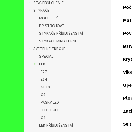
STAVEBNÍ CHEMIE
Poč
STYKAČE
MODULOVÉ
Mate
PŘÍSTROJOVÉ
Pov
STYKAČE PŘÍSLUŠENSTVÍ
STYKAČE MINIATURNÍ
Bar
SVĚTELNÉ ZDROJE
SPECIAL
Kryt
LED
Víko
E27
E14
Upev
GU10
G9
Plo
PÁSKY LED
LED TRUBICE
Zac
G4
Se s
LED PŘÍSLUŠENSTVÍ