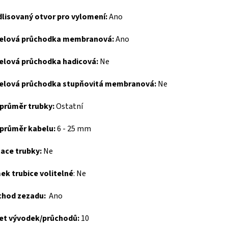
dlisovaný otvor pro vylomení:
Ano
elová průchodka membranová:
Ano
elová průchodka hadicová:
Ne
elová průchodka stupňovitá membranová:
Ne
 průměr trubky:
Ostatní
 průměr kabelu:
6 - 25 mm
ace trubky:
Ne
ek trubice volitelné
:
Ne
chod zezadu:
Ano
et vývodek/průchodů:
10