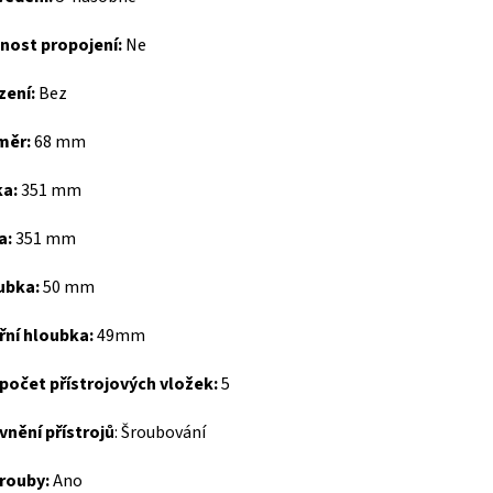
nost propojení:
Ne
zení:
Bez
měr:
68 mm
ka:
351 mm
a:
351 mm
ubka:
50 mm
řní hloubka:
49mm
počet přístrojových vložek:
5
nění přístrojů
:
Šroubování
rouby:
Ano