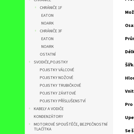
CHRÁNIČE
CHRÁNIČE 1F
Mož
EATON
NOARK
Osa
CHRÁNIČE 3F
Prů
EATON
NOARK
Dél
OSTATNÍ
SVODIČE,POJISTKY
Šířk
POJISTKY VÁLCOVÉ
Hlo
POJISTKY NOŽOVÉ
POJISTKY TRUBIČKOVÉ
Vnit
POJISTKY ZÁVITOVÉ
POJISTKY PŘÍSLUŠENSTVÍ
Pro 
KABELY A VODIČE
KONDENZÁTORY
Upev
MOTOROVÉ SPOUŠTĚČE, BEZPEČNOSTNÍ
TLAĆÍTKA
Se š