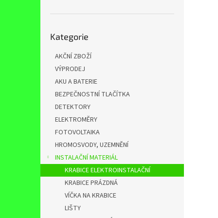
n
e
l
Přeskočit
Kategorie
kategorie
AKČNÍ ZBOŽÍ
VÝPRODEJ
AKU A BATERIE
BEZPEČNOSTNÍ TLAČÍTKA
DETEKTORY
ELEKTROMĚRY
FOTOVOLTAIKA
HROMOSVODY, UZEMNĚNÍ
INSTALAČNÍ MATERIÁL
KRABICE ELEKTROINSTALAČNÍ
KRABICE PRÁZDNÁ
VÍČKA NA KRABICE
LIŠTY