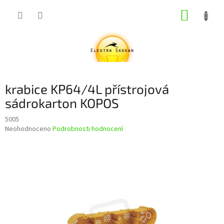
Přejít
NÁKUP
na
obsah
KOŠÍK
krabice KP64/4L přístrojová
sádrokarton KOPOS
5005
Průměrné
Neohodnoceno
Podrobnosti hodnocení
hodnocení
produktu
je
0,0
z
5
hvězdiček.