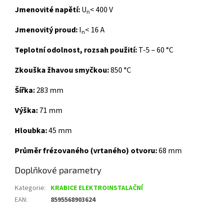
Jmenovité napětí:
U
< 400 V
n
Jmenovitý proud:
I
< 16 A
n
Teplotní odolnost, rozsah použití:
T-5 – 60 °C
Zkouška žhavou smyčkou:
850 °C
Šířka:
283 mm
Výška:
71 mm
Hloubka:
45 mm
Průměr frézovaného (vrtaného) otvoru:
68 mm
Doplňkové parametry
Kategorie
:
KRABICE ELEKTROINSTALAČNÍ
EAN
:
8595568903624