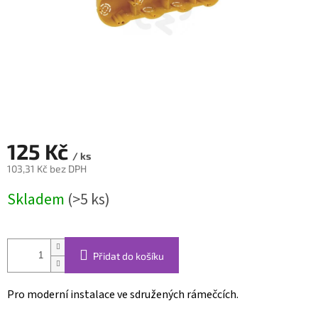
125 Kč
/ ks
103,31 Kč bez DPH
Měrná
Skladem
(>5 ks)
cena:
Přidat do košíku
Pro moderní instalace ve sdružených rámečcích.