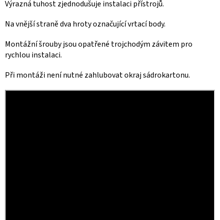
Výrazná tuhost zjednodušuje instalaci přístrojů.
Na vnější straně dva hroty označující vrtací body.
Montážní šrouby jsou opatřené trojchodým závitem pro
rychlou instalaci.
Při montáži není nutné zahlubovat okraj sádrokartonu.