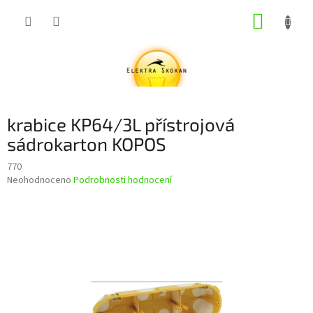
Přejít
NÁKUP
na
obsah
KOŠÍK
krabice KP64/3L přístrojová
sádrokarton KOPOS
770
Průměrné
Neohodnoceno
Podrobnosti hodnocení
hodnocení
produktu
je
0,0
z
5
hvězdiček.