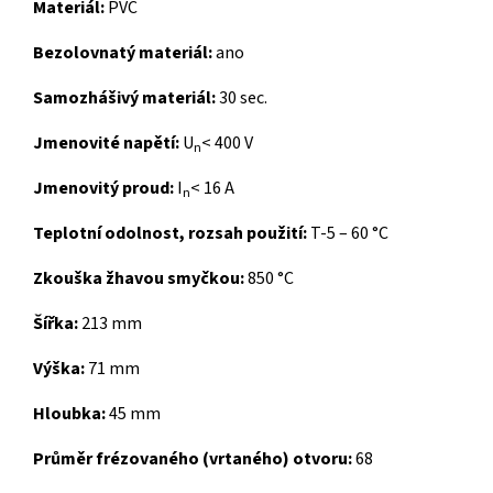
Materiál:
PVC
Bezolovnatý materiál:
ano
Samozhášivý materiál:
30 sec.
Jmenovité napětí:
U
< 400 V
n
Jmenovitý proud:
I
< 16 A
n
Teplotní odolnost, rozsah použití:
T-5 – 60 °C
Zkouška žhavou smyčkou:
850 °C
Šířka:
213 mm
Výška:
71 mm
Hloubka:
45 mm
Průměr frézovaného (vrtaného) otvoru:
68