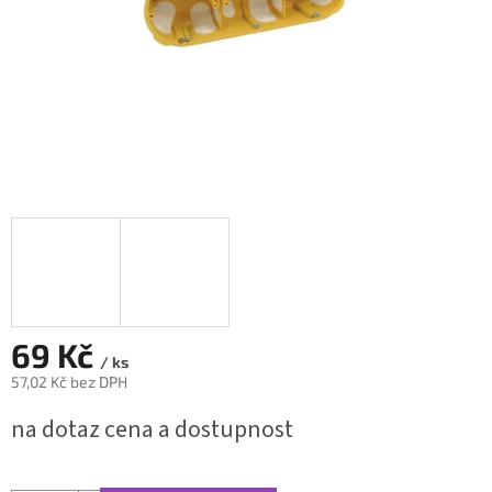
69 Kč
/ ks
57,02 Kč bez DPH
Měrná
na dotaz cena a dostupnost
cena: