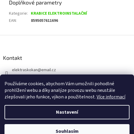
Doplňkové parametry
Kategorie
:
KRABICE ELEKTROINSTALAČNÍ
EAN
:
8595057611696
Z
á
p
a
Kontakt
t
elektraskokan
@
email.cz
í
315 623 315
Používáme cookies, abychom Vám umožnili pohodlné
+420 737 802 398
prohlížení webu a díky analýze provozu webu neustále
zlepšovali jeho funkce, výkon a použitelnost.
Více informací
Nastavení
Vytvořil Shoptet
Souhlasím
Copyright 2026
www.elektraskokan.cz
. Všechna práva vyhrazena.