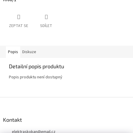
ZEPTAT SE
SDÍLET
Popis
Diskuze
Detailní popis produktu
Popis produktu není dostupný
Z
á
p
a
Kontakt
t
elektraskokan
@
email.cz
í