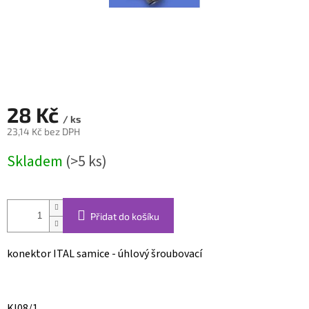
28 Kč
/ ks
23,14 Kč bez DPH
Měrná
Skladem
(>5 ks)
cena:
Přidat do košíku
konektor ITAL samice - úhlový šroubovací
KI08/1