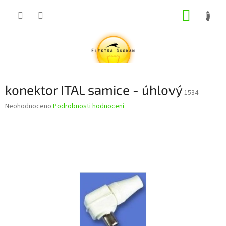
Přejít
NÁKUP
na
obsah
KOŠÍK
konektor ITAL samice - úhlový
1534
Průměrné
Neohodnoceno
Podrobnosti hodnocení
hodnocení
produktu
je
0,0
z
5
hvězdiček.